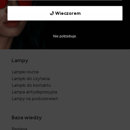
Akceptuj
Odrzuć
Ustawienia
Wirtualna przymierzalnia
🌙 Wieczorem
Żarówki
Czerwone żarówki
Pomarańczowe żarówki
Nie potrzebuje.
Żarówki Full Spectrum
Lampy
Lampki nocne
Lampki do czytania
Lampki do kontaktu
Lampa antydepresyjna
Lampy na podczerwień
Baza wiedzy
Badania