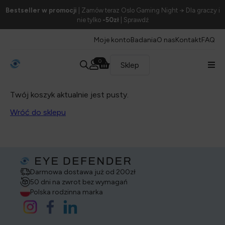
Bestseller w promocji
| Zamów teraz Oslo Gaming Night → Dla graczy i
nie tylko
-50zł
| Sprawdź
Moje konto
Badania
O nas
Kontakt
FAQ
0
Sklep
Twój koszyk aktualnie jest pusty.
Wróć do sklepu
Darmowa dostawa już od 200zł
50 dni na zwrot bez wymagań
Polska rodzinna marka