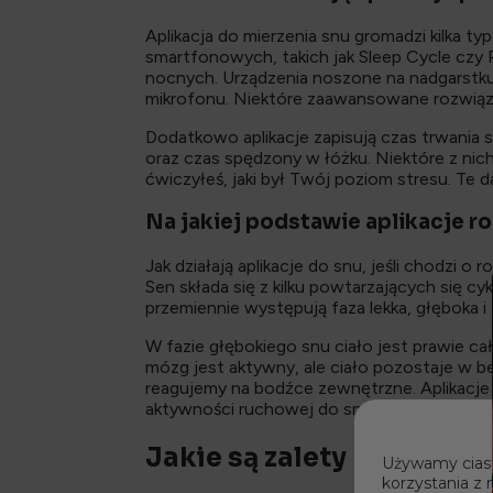
Aplikacja do mierzenia snu gromadzi kilka ty
smartfonowych, takich jak Sleep Cycle czy 
nocnych. Urządzenia noszone na nadgarstku, 
mikrofonu. Niektóre zaawansowane rozwiąza
Dodatkowo aplikacje zapisują czas trwania sn
oraz czas spędzony w łóżku. Niektóre z ni
ćwiczyłeś, jaki był Twój poziom stresu. T
Na jakiej podstawie aplikacje r
Jak działają aplikacje do snu, jeśli chodzi 
Sen składa się z kilku powtarzających się c
przemiennie występują faza lekka, głęboka i
W fazie głębokiego snu ciało jest prawie ca
mózg jest aktywny, ale ciało pozostaje w b
reagujemy na bodźce zewnętrzne. Aplikacje w
aktywności ruchowej do snu głębokiego, a 
Jakie są zalety korzystan
Używamy ciast
korzystania z 