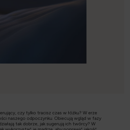
rujący, czy tylko tracisz czas w łóżku? W erze
kości naszego odpoczynku. Obiecują wgląd w fazy
iałają tak dobrze, jak sugerują ich twórcy? W
– jak wykorzystać je mądrze, aby poprawić jakość