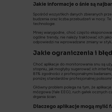
Jakie informacje o śnie są najb
Spośród wszystkich danych zbieranych przez 
budzenia oraz liczba przebudzeń w nocy. Te
technologie.
Mniej wiarygodne, choć często eksponowa
ogólne trendy, nie należy traktować ich ja
odpowiedzi na wprowadzane zmiany w stylu 
Jakie ograniczenia i bł
Choć aplikacje do monitorowania snu są uży
stopniu, jak mogłyby sugerować ich interfe
81% zgodności z profesjonalnymi badaniami,
poniżej standardów profesjonalnej polisomno
Główny problem polega na tym, że aplikacje 
mózgowa (fale EEG), ruch gałek ocznych czy 
drgania ścian.
Dlaczego aplikacje mogą mylić f