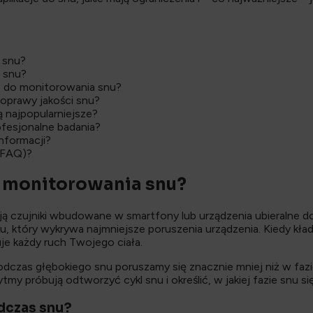
a snu?
o snu?
cje do monitorowania snu?
 poprawy jakości snu?
ą najpopularniejsze?
ofesjonalne badania?
nformacji?
 (FAQ)?
do monitorowania snu?
ą czujniki wbudowane w smartfony lub urządzenia ubieralne d
ku, który wykrywa najmniejsze poruszenia urządzenia. Kiedy kła
uje każdy ruch Twojego ciała.
dczas głębokiego snu poruszamy się znacznie mniej niż w fazie 
my próbują odtworzyć cykl snu i określić, w jakiej fazie snu 
odczas snu?