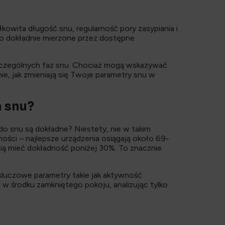
kowita długość snu, regularność pory zasypiania i
owo dokładnie mierzone przez dostępne
czególnych faz snu. Chociaż mogą wskazywać
ie, jak zmieniają się Twoje parametry snu w
a snu?
do snu są dokładne? Niestety, nie w takim
ości – najlepsze urządzenia osiągają około 69-
fią mieć dokładność poniżej 30%. To znacznie
 kluczowe parametry takie jak aktywność
ę w środku zamkniętego pokoju, analizując tylko