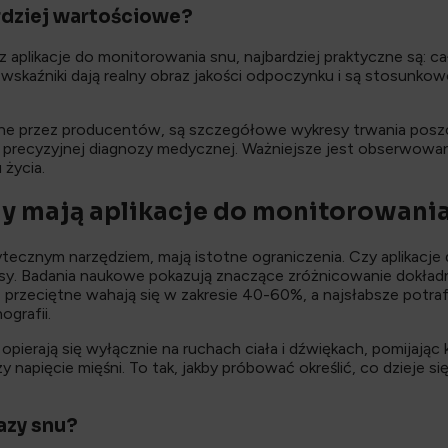
ardziej wartościowe?
aplikacje do monitorowania snu, najbardziej praktyczne są: cał
 wskaźniki dają realny obraz jakości odpoczynku i są stosunk
ne przez producentów, są szczegółowe wykresy trwania posz
ko precyzyjnej diagnozy medycznej. Ważniejsze jest obserwowan
życia.
ędy mają aplikacje do monitorowani
tecznym narzędziem, mają istotne ograniczenia. Czy aplikacje 
jsy. Badania naukowe pokazują znaczące zróżnicowanie dokładn
 przeciętne wahają się w zakresie 40-60%, a najsłabsze potra
grafii.
opierają się wyłącznie na ruchach ciała i dźwiękach, pomijając
napięcie mięśni. To tak, jakby próbować określić, co dzieje si
azy snu?