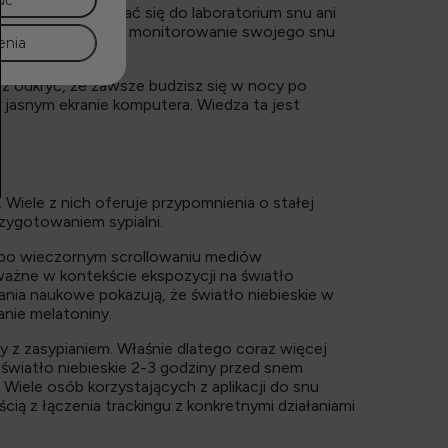
uć
 Nie musisz udawać się do laboratorium snu ani
bie. To sprawia, że monitorowanie swojego snu
enia
 odkryć, że zawsze budzisz się w nocy po
y jasnym ekranie komputera. Wiedza ta jest
 Wiele z nich oferuje przypomnienia o stałej
zygotowaniem sypialni.
e po wieczornym scrollowaniu mediów
ażne w kontekście ekspozycji na światło
ania naukowe pokazują, że światło niebieskie w
nie melatoniny.
 z zasypianiem. Właśnie dlatego coraz więcej
 światło niebieskie 2-3 godziny przed snem
 Wiele osób korzystających z aplikacji do snu
ą z łączenia trackingu z konkretnymi działaniami