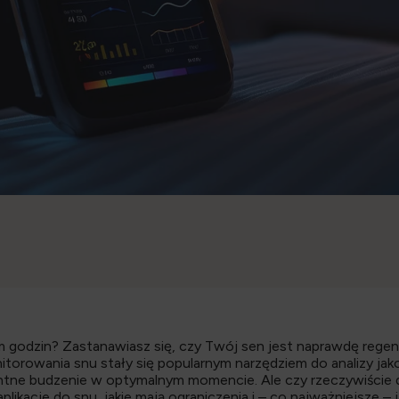
 godzin? Zastanawiasz się, czy Twój sen jest naprawdę regene
torowania snu stały się popularnym narzędziem do analizy ja
entne budzenie w optymalnym momencie. Ale czy rzeczywiście dz
 aplikacje do snu, jakie mają ograniczenia i – co najważniejsze 