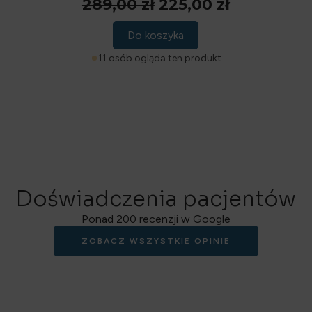
Pierwotna
Aktualna
289,00
zł
225,00
zł
cena
cena
Do koszyka
wynosiła:
wynosi:
4 
289,00 zł.
225,00 zł.
11 osób ogląda ten produkt
Doświadczenia pacjentów
Ponad 200 recenzji w Google
ZOBACZ WSZYSTKIE OPINIE