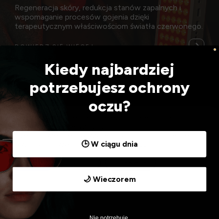
Regeneracja skóry, redukcja stanów zapalnych i
wspomaganie procesów gojenia dzięki
terapeutycznym właściwościom światła czerwonego.
DOWIEDZ SIĘ WIĘCEJ
Kiedy najbardziej
potrzebujesz ochrony
oczu?
Używamy ciasteczek, aby zapewnić najlepszą jakość
korzystania z naszej witryny.
Możesz dowiedzieć się więcej o tym, jakich ciasteczek
🕒 W ciągu dnia
używamy, lub wyłączyć je w
ustawieniach
.
Akceptuj
Odrzuć
Ustawienia
🌙 Wieczorem
Nie potrzebuje.