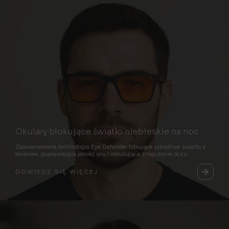
Okulary blokujące światło niebieskie na noc
Zaawansowana technologia Eye Defender filtrująca szkodliwe światło z
ekranów, poprawiająca jakość snu i redukująca zmęczenie oczu.
DOWIEDZ SIĘ WIĘCEJ