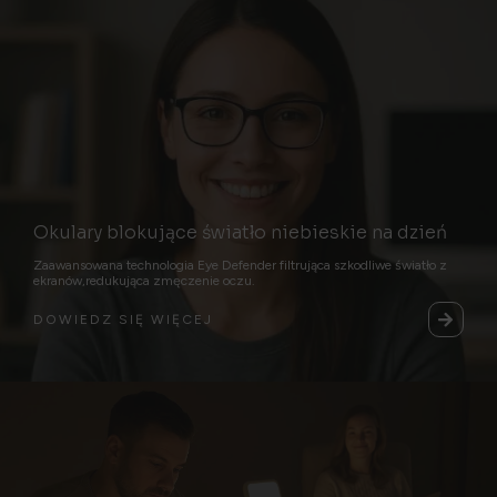
Okulary blokujące światło niebieskie na dzień
Zaawansowana technologia Eye Defender filtrująca szkodliwe światło z
ekranów,redukująca zmęczenie oczu.
DOWIEDZ SIĘ WIĘCEJ