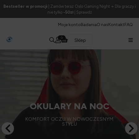
Bestseller w promocji
| Zamów teraz Oslo Gaming Night → Dla graczy i
nie tylko
-50zł
| Sprawdź
Moje konto
Badania
O nas
Kontakt
FAQ
0
Sklep
OKULARY Z FILTREM
BLOKADA ŚWIATŁA NIEBIESKIEGO •
OCHRONA DLA OCZU