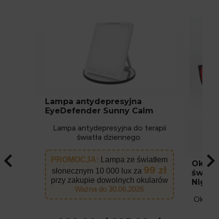
Lampa antydepresyjna
EyeDefender Sunny Calm
Lampa antydepresyjna do terapii
światła dziennego.
PROMOCJA:
Lampa ze światłem
Okular
99 zł
słonecznym 10 000 lux za
światł
przy zakupie dowolnych okularów
Night
Ważna do 30.06.2026
Okulary
Ey