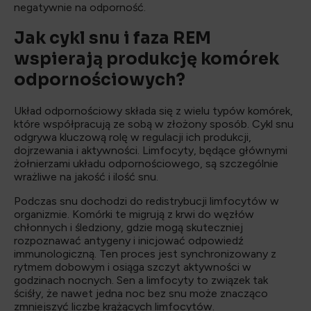
negatywnie na odporność.
Jak cykl snu i faza REM
wspierają produkcję komórek
odpornościowych?
Układ odpornościowy składa się z wielu typów komórek,
które współpracują ze sobą w złożony sposób. Cykl snu
odgrywa kluczową rolę w regulacji ich produkcji,
dojrzewania i aktywności. Limfocyty, będące głównymi
żołnierzami układu odpornościowego, są szczególnie
wrażliwe na jakość i ilość snu.
Podczas snu dochodzi do redistrybucji limfocytów w
organizmie. Komórki te migrują z krwi do węzłów
chłonnych i śledziony, gdzie mogą skuteczniej
rozpoznawać antygeny i inicjować odpowiedź
immunologiczną. Ten proces jest synchronizowany z
rytmem dobowym i osiąga szczyt aktywności w
godzinach nocnych. Sen a limfocyty to związek tak
ściśły, że nawet jedna noc bez snu może znacząco
zmniejszyć liczbę krążących limfocytów.