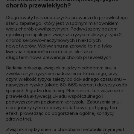
chorób przewlekłych?
Długotrwały brak odpoczynku prowadzi do przewlekłego
stanu zapalnego, który jest wspólnym mianownikiem
wielu chorób cywilizacyjnych. Podwyższony poziom
cytokin prozapalnych zwiększa ryzyko cukrzycy typu 2,
chorób sercowo-naczyniowych i niektórych
nowotworów. Wpływ snu na zdrowie to nie tylko
kwestia odporności na infekcje, ale także
długoterminowa prewencja chorób przewlekłych.
Badania pokazują związek między niedoborem snu a
zwiększonym ryzykiem nadciśnienia tętniczego, przy
czym wielkość ryzyka zależy od dokładnego czasu snu –
najwyższe ryzyko (około 60-66% wzrost) dotyczy osób
śpiących 5 godzin lub mniej. Mechanizm ten wiąże się z
przewlekłą aktywacją układu współczulnego i
podwyższonym poziomem kortyzolu. Zaburzenia snu i
nieregularny rytm dobowy dodatkowo potęgują ten
efekt, prowadząc do pogorszenia ogólnej kondycji
zdrowotnej.
Związek między snem a chorobami metabolicznymi jest