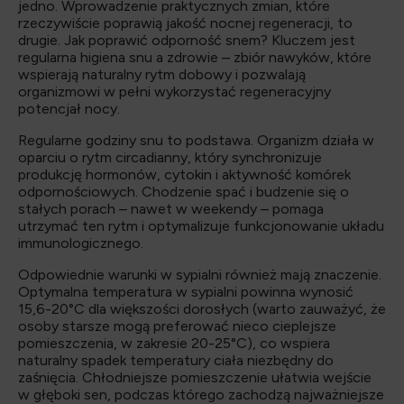
jedno. Wprowadzenie praktycznych zmian, które
rzeczywiście poprawią jakość nocnej regeneracji, to
drugie. Jak poprawić odporność snem? Kluczem jest
regularna higiena snu a zdrowie – zbiór nawyków, które
wspierają naturalny rytm dobowy i pozwalają
organizmowi w pełni wykorzystać regeneracyjny
potencjał nocy.
Regularne godziny snu to podstawa. Organizm działa w
oparciu o rytm circadianny, który synchronizuje
produkcję hormonów, cytokin i aktywność komórek
odpornościowych. Chodzenie spać i budzenie się o
stałych porach – nawet w weekendy – pomaga
utrzymać ten rytm i optymalizuje funkcjonowanie układu
immunologicznego.
Odpowiednie warunki w sypialni również mają znaczenie.
Optymalna temperatura w sypialni powinna wynosić
15,6-20°C dla większości dorosłych (warto zauważyć, że
osoby starsze mogą preferować nieco cieplejsze
pomieszczenia, w zakresie 20-25°C), co wspiera
naturalny spadek temperatury ciała niezbędny do
zaśnięcia. Chłodniejsze pomieszczenie ułatwia wejście
w głęboki sen, podczas którego zachodzą najważniejsze