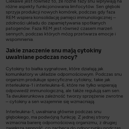
Ciekawe jest również to, że różne fazy snu wpływają na
różne aspekty funkcjonowania limfocytów. Sen głęboki
sprzyja produkcji nowych komórek, podczas gdy faza
REM wspiera konsolidację pamięci immunologicznej –
zdolności układu do zapamiętywania spotkanych
patogenów. Faza REM jest również czasem marzeń
sennych, podczas których mózg przetwarza emocje i
wspomnienia.
Jakie znaczenie snu mają cytokiny
uwalniane podczas nocy?
Cytokiny to białka sygnałowe, które działają jak
komunikatory w układzie odpornościowym. Podczas snu
organizm produkuje specyficzne cytokiny, takie jak
interleukina-1 i interleukina-6, które nie tylko wspierają
odpowiedź immunologiczną, ale także regulują sam sen.
Ta dwukierunkowa zależność tworzy sprzężenie zwrotne
– cytokiny a sen wzajemnie się wzmacniają.
Interleukina-1, uwalniana głównie podczas snu
głębokiego, ma podwójną funkcję. Z jednej strony
wzmacnia barierę odpornościową organizmu, z drugiej
zwiększa senność, co zachęca do odpoczynku podczas