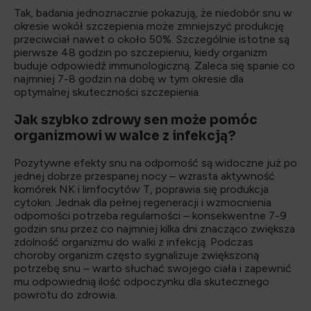
Tak, badania jednoznacznie pokazują, że niedobór snu w
okresie wokół szczepienia może zmniejszyć produkcję
przeciwciał nawet o około 50%. Szczególnie istotne są
pierwsze 48 godzin po szczepieniu, kiedy organizm
buduje odpowiedź immunologiczną. Zaleca się spanie co
najmniej 7-8 godzin na dobę w tym okresie dla
optymalnej skuteczności szczepienia.
Jak szybko zdrowy sen może pomóc
organizmowi w walce z infekcją?
Pozytywne efekty snu na odporność są widoczne już po
jednej dobrze przespanej nocy – wzrasta aktywność
komórek NK i limfocytów T, poprawia się produkcja
cytokin. Jednak dla pełnej regeneracji i wzmocnienia
odporności potrzeba regularności – konsekwentne 7-9
godzin snu przez co najmniej kilka dni znacząco zwiększa
zdolność organizmu do walki z infekcją. Podczas
choroby organizm często sygnalizuje zwiększoną
potrzebę snu – warto słuchać swojego ciała i zapewnić
mu odpowiednią ilość odpoczynku dla skutecznego
powrotu do zdrowia.