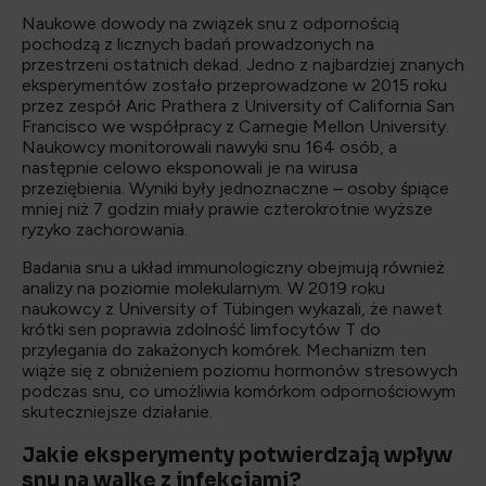
Naukowe dowody na związek snu z odpornością
pochodzą z licznych badań prowadzonych na
przestrzeni ostatnich dekad. Jedno z najbardziej znanych
eksperymentów zostało przeprowadzone w 2015 roku
przez zespół Aric Prathera z University of California San
Francisco we współpracy z Carnegie Mellon University.
Naukowcy monitorowali nawyki snu 164 osób, a
następnie celowo eksponowali je na wirusa
przeziębienia. Wyniki były jednoznaczne – osoby śpiące
mniej niż 7 godzin miały prawie czterokrotnie wyższe
ryzyko zachorowania.
Badania snu a układ immunologiczny obejmują również
analizy na poziomie molekularnym. W 2019 roku
naukowcy z University of Tübingen wykazali, że nawet
krótki sen poprawia zdolność limfocytów T do
przylegania do zakażonych komórek. Mechanizm ten
wiąże się z obniżeniem poziomu hormonów stresowych
podczas snu, co umożliwia komórkom odpornościowym
skuteczniejsze działanie.
Jakie eksperymenty potwierdzają wpływ
snu na walkę z infekcjami?