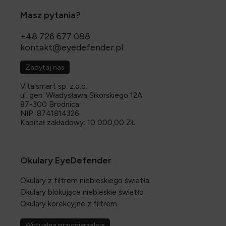
Masz pytania?
+48 726 677 088
kontakt@eyedefender.pl
Zapytaj nas
Vitalsmart sp. z.o.o.
ul. gen. Władysława Sikorskiego 12A
87-300 Brodnica
NIP: 8741814326
Kapitał zakładowy: 10 000,00 ZŁ
Okulary EyeDefender
Okulary z filtrem niebieskiego światła
Okulary blokujące niebieskie światło
Okulary korekcyjne z filtrem
Wirtualna przymierzalnia