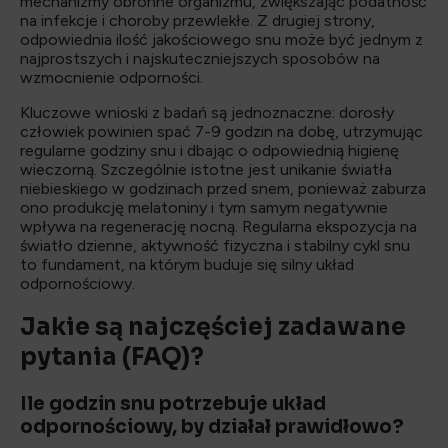
mechanizmy obronne organizmu, zwiększając podatność
na infekcje i choroby przewlekłe. Z drugiej strony,
odpowiednia ilość jakościowego snu może być jednym z
najprostszych i najskuteczniejszych sposobów na
wzmocnienie odporności.
Kluczowe wnioski z badań są jednoznaczne: dorosły
człowiek powinien spać 7-9 godzin na dobę, utrzymując
regularne godziny snu i dbając o odpowiednią higienę
wieczorną. Szczególnie istotne jest unikanie światła
niebieskiego w godzinach przed snem, ponieważ zaburza
ono produkcję melatoniny i tym samym negatywnie
wpływa na regenerację nocną. Regularna ekspozycja na
światło dzienne, aktywność fizyczna i stabilny cykl snu
to fundament, na którym buduje się silny układ
odpornościowy.
Jakie są najczęściej zadawane
pytania (FAQ)?
Ile godzin snu potrzebuje układ
odpornościowy, by działał prawidłowo?