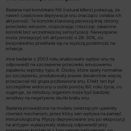
Badania nad komórkami NK (natural killers) pokazują, że
nawet częściowa deprywacja snu znacząco osłabia ich
aktywność. Te komórki stanowią pierwszą linię obrony
przeciwko wirusom, rozpoznając i niszcząc zakażone
komórki bez wcześniejszej sensytyzacji. Niewyspanie
może zmniejszyć ich aktywność o 28-30%, co
bezpośrednio przekłada się na wyższą podatność na
infekcje.
Inne badanie z 2003 roku analizowało wpływ snu na
odpowiedź na szczepienie przeciwko wirusowemu
zapaleniu wątroby typu A. Osoby, które spały normalnie
po szczepieniu, produkowały prawie dwukrotnie więcej
przeciwciał niż grupa pozbawiona snu. Efekt ten był
szczególnie widoczny u osób poniżej 60. roku życia, co
sugeruje, że młodszy organizm może być bardziej
wrażliwy na negatywne skutki braku snu.
Badania prowadzone na modelu zwierzęcym ujawniły
również mechanizm, przez który sen wpływa na pamięć
immunologiczną. Myszy deprywowane snu po ekspozycji
na antygen wykazywały słabszą odpowiedź przy
ponownym kontakcie z tym samym patogenem, co