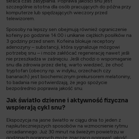
skraca czas zasypiania. Poprawa jakości snu jest
szczególnie istotna dla osób pracujących do późna przy
komputerze lub spędzających wieczory przed
telewizorem.
Sposoby na lepszy sen obejmują również ograniczenie
kofeiny po godzinie 14:00 i unikanie ciężkich posiłków na
3 godziny przed snem. Kofeina blokuje receptory
adenozyny – substancji, która sygnalizuje mózgowi
potrzebę snu – i może zakłócać regenerację nawet jeśli
nie przeszkadza w zaśnięciu. Jeśli chodzi o wspomaganie
snu dla zdrowia przez dietę, warto wiedzieć, że choć
tryptofan (obecny np. w indyku, orzechach czy
bananach) jest biochemicznym prekursorem melatoniny,
to badania nie potwierdzają, że jego spożycie
bezpośrednio poprawia jakość snu.
Jak światło dzienne i aktywność fizyczna
wspierają cykl snu?
Ekspozycja na jasne światło w ciągu dnia to jeden z
najskuteczniejszych sposobów na wzmocnienie rytmu
circadiannego. Już 30 minut na świeżym powietrzu w
godzinach porannych może znacząco poprawić jakość