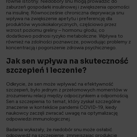
równie istotny. Niedobory snu mogą prowadzić do
zaburzeń gospodarki insulinowej i zwiększenia oporności
na insulinę. Równocześnie chroniczna deprywacja snu
wpływa na zwiększenie apetytu i preferencję dla
produktów wysokokalorycznych, częściowo przez
wzrost poziomu greliny – hormonu głodu, co
dodatkowo podnosi ryzyko metaboliczne. Wpływa to
również na zdolności poznawcze, powodując problemy z
koncentracją i pogorszenie zdrowia psychicznego.
Jak sen wpływa na skuteczność
szczepień i leczenie?
Odkrycie, że sen może wpływać na efektywność
szczepień, było jednym z przełomowych momentów w
zrozumieniu relacji między odpoczynkiem a odpornością.
Sen a szczepienia to temat, który zyskał szczególne
znaczenie w kontekście pandemii COVID-19, kiedy
naukowcy zaczęli zwracać uwagę na optymalizację
odpowiedzi immunologicznej.
Badania wykazały, że niedobór snu może osłabić
odpowiedź na szczepienie, zmniejszając produkcję