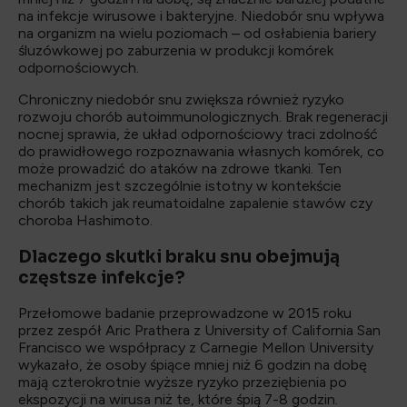
na infekcje wirusowe i bakteryjne. Niedobór snu wpływa
na organizm na wielu poziomach – od osłabienia bariery
śluzówkowej po zaburzenia w produkcji komórek
odpornościowych.
Chroniczny niedobór snu zwiększa również ryzyko
rozwoju chorób autoimmunologicznych. Brak regeneracji
nocnej sprawia, że układ odpornościowy traci zdolność
do prawidłowego rozpoznawania własnych komórek, co
może prowadzić do ataków na zdrowe tkanki. Ten
mechanizm jest szczególnie istotny w kontekście
chorób takich jak reumatoidalne zapalenie stawów czy
choroba Hashimoto.
Dlaczego skutki braku snu obejmują
częstsze infekcje?
Przełomowe badanie przeprowadzone w 2015 roku
przez zespół Aric Prathera z University of California San
Francisco we współpracy z Carnegie Mellon University
wykazało, że osoby śpiące mniej niż 6 godzin na dobę
mają czterokrotnie wyższe ryzyko przeziębienia po
ekspozycji na wirusa niż te, które śpią 7-8 godzin.