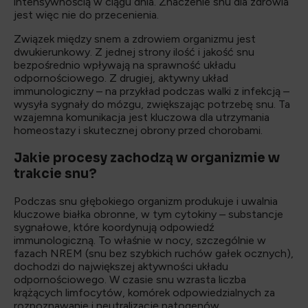
intensywnością w ciągu dnia. Znaczenie snu dla zdrowia
jest więc nie do przecenienia.
Związek między snem a zdrowiem organizmu jest
dwukierunkowy. Z jednej strony ilość i jakość snu
bezpośrednio wpływają na sprawność układu
odpornościowego. Z drugiej, aktywny układ
immunologiczny – na przykład podczas walki z infekcją –
wysyła sygnały do mózgu, zwiększając potrzebę snu. Ta
wzajemna komunikacja jest kluczowa dla utrzymania
homeostazy i skutecznej obrony przed chorobami.
Jakie procesy zachodzą w organizmie w
trakcie snu?
Podczas snu głębokiego organizm produkuje i uwalnia
kluczowe białka obronne, w tym cytokiny – substancje
sygnałowe, które koordynują odpowiedź
immunologiczną. To właśnie w nocy, szczególnie w
fazach NREM (snu bez szybkich ruchów gałek ocznych),
dochodzi do największej aktywności układu
odpornościowego. W czasie snu wzrasta liczba
krążących limfocytów, komórek odpowiedzialnych za
rozpoznawanie i neutralizację patogenów.