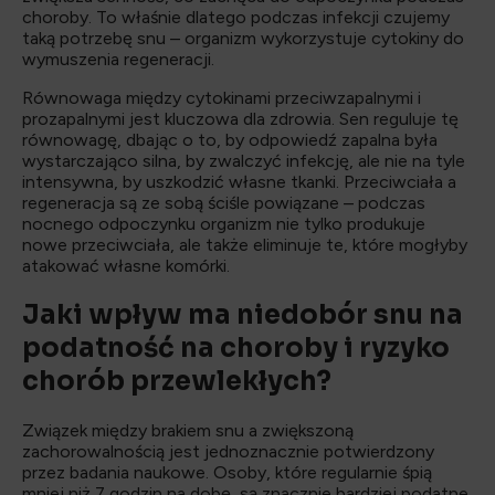
choroby. To właśnie dlatego podczas infekcji czujemy
taką potrzebę snu – organizm wykorzystuje cytokiny do
wymuszenia regeneracji.
Równowaga między cytokinami przeciwzapalnymi i
prozapalnymi jest kluczowa dla zdrowia. Sen reguluje tę
równowagę, dbając o to, by odpowiedź zapalna była
wystarczająco silna, by zwalczyć infekcję, ale nie na tyle
intensywna, by uszkodzić własne tkanki. Przeciwciała a
regeneracja są ze sobą ściśle powiązane – podczas
nocnego odpoczynku organizm nie tylko produkuje
nowe przeciwciała, ale także eliminuje te, które mogłyby
atakować własne komórki.
Jaki wpływ ma niedobór snu na
podatność na choroby i ryzyko
chorób przewlekłych?
Związek między brakiem snu a zwiększoną
zachorowalnością jest jednoznacznie potwierdzony
przez badania naukowe. Osoby, które regularnie śpią
mniej niż 7 godzin na dobę, są znacznie bardziej podatne