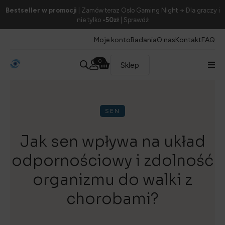
Bestseller w promocji
| Zamów teraz Oslo Gaming Night → Dla graczy i
nie tylko
-50zł
| Sprawdź
Moje konto
Badania
O nas
Kontakt
FAQ
0
Sklep
SEN
Jak sen wpływa na układ
odpornościowy i zdolność
organizmu do walki z
chorobami?