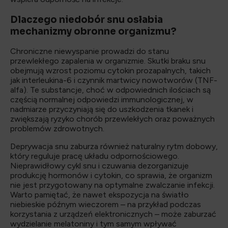
Dlaczego niedobór snu osłabia
mechanizmy obronne organizmu?
Chroniczne niewyspanie prowadzi do stanu
przewlekłego zapalenia w organizmie. Skutki braku snu
obejmują wzrost poziomu cytokin prozapalnych, takich
jak interleukina-6 i czynnik martwicy nowotworów (TNF-
alfa). Te substancje, choć w odpowiednich ilościach są
częścią normalnej odpowiedzi immunologicznej, w
nadmiarze przyczyniają się do uszkodzenia tkanek i
zwiększają ryzyko chorób przewlekłych oraz poważnych
problemów zdrowotnych.
Deprywacja snu zaburza również naturalny rytm dobowy,
który reguluje pracę układu odpornościowego.
Nieprawidłowy cykl snu i czuwania dezorganizuje
produkcję hormonów i cytokin, co sprawia, że organizm
nie jest przygotowany na optymalne zwalczanie infekcji.
Warto pamiętać, że nawet ekspozycja na światło
niebieskie późnym wieczorem – na przykład podczas
korzystania z urządzeń elektronicznych – może zaburzać
wydzielanie melatoniny i tym samym wpływać