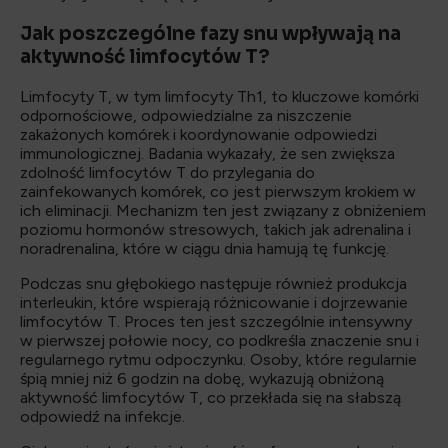
Jak poszczególne fazy snu wpływają na
aktywność limfocytów T?
Limfocyty T, w tym limfocyty Th1, to kluczowe komórki
odpornościowe, odpowiedzialne za niszczenie
zakażonych komórek i koordynowanie odpowiedzi
immunologicznej. Badania wykazały, że sen zwiększa
zdolność limfocytów T do przylegania do
zainfekowanych komórek, co jest pierwszym krokiem w
ich eliminacji. Mechanizm ten jest związany z obniżeniem
poziomu hormonów stresowych, takich jak adrenalina i
noradrenalina, które w ciągu dnia hamują tę funkcję.
Podczas snu głębokiego następuje również produkcja
interleukin, które wspierają różnicowanie i dojrzewanie
limfocytów T. Proces ten jest szczególnie intensywny
w pierwszej połowie nocy, co podkreśla znaczenie snu i
regularnego rytmu odpoczynku. Osoby, które regularnie
śpią mniej niż 6 godzin na dobę, wykazują obniżoną
aktywność limfocytów T, co przekłada się na słabszą
odpowiedź na infekcje.