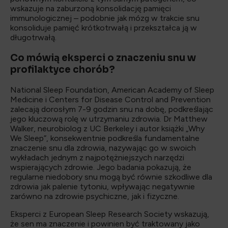
wskazuje na zaburzoną konsolidację pamięci
immunologicznej – podobnie jak mózg w trakcie snu
konsoliduje pamięć krótkotrwałą i przekształca ją w
długotrwałą.
Co mówią eksperci o znaczeniu snu w
profilaktyce chorób?
National Sleep Foundation, American Academy of Sleep
Medicine i Centers for Disease Control and Prevention
zalecają dorosłym 7-9 godzin snu na dobę, podkreślając
jego kluczową rolę w utrzymaniu zdrowia. Dr Matthew
Walker, neurobiolog z UC Berkeley i autor książki „Why
We Sleep”, konsekwentnie podkreśla fundamentalne
znaczenie snu dla zdrowia, nazywając go w swoich
wykładach jednym z najpotężniejszych narzędzi
wspierających zdrowie. Jego badania pokazują, że
regularne niedobory snu mogą być równie szkodliwe dla
zdrowia jak palenie tytoniu, wpływając negatywnie
zarówno na zdrowie psychiczne, jak i fizyczne.
Eksperci z European Sleep Research Society wskazują,
że sen ma znaczenie i powinien być traktowany jako