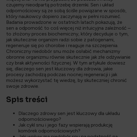
czujemy nieodpartą potrzebę drzemki. Sen i układ
odpornościowy są ze sobą ściśle powiązane w sposób,
który naukowcy dopiero zaczynają w pełni rozumieć.
Badania prowadzone w ostatnich latach pokazują, że
sen a odporność to coś więcej niż intuicyjna zależność –
to złożony proces biochemiczny, który decyduje o tym,
jak skutecznie organizm radzi sobie z patogenami,
regeneruje się po chorobie i reaguje na szczepienia.
Chroniczny niedobór snu może osłabić mechanizmy
obronne organizmu równie skutecznie jak złe odżywianie
czy brak aktywności fizycznej. W tym artykule dowiesz
się, dlaczego sen jest kluczowy dla zdrowia, jakie
procesy zachodzą podczas nocnej regeneracji i jak
możesz wykorzystać tę wiedzę, by skuteczniej chronić
swoje zdrowie.
Spis treści
Dlaczego zdrowy sen jest kluczowy dla układu
odpornościowego?
Jak cykl snu i jego fazy wspierają produkcję
komórek odpornościowych?
Jaki wpływ ma niedobór snu na podatność na