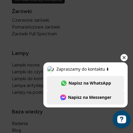
Żarówki
Czerwone żarówki
Pomarańczowe żarówki
Żarówki Full Spectrum
Lampy
Lampki nocne
Lampki do czytania
Lampki do kontaktu
Lampa antydepresyjna
Lampy na podczerwień
Baza wiedzy
Badania
Blog