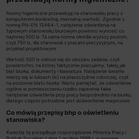
Normy higieniczne przewidują na stanowisku pracy z
komputerem konkretną, mierzalną wartość. Zgodnie z
normą PN-EN 12464-1, natężenie oświetlenia na
typowym stanowisku biurowym powinno wynosić co
najmniej 500 lx. Ta sama norma określa wyższy poziom,
czyli 750 lx, dla stanowisk z pracami precyzyjnymi, na
przykład projektowymi.
Wartość 500 lx odnosi się do obszaru zadania, czyli
powierzchni, na której faktycznie pracujemy, takiej jak
blat biurka, dokumenty i klawiatura. Natężenie światła
mierzy się w luksach (lx) na płaszczyźnie roboczej, czyli
na poziomie blatu biurka. Warto pamiętać, że oświetlenie
ogólne w pomieszczeniu rzadko zapewnia takie
natężenie oświetlenia przy pracy bezpośrednio na biurku,
dlatego często potrzebne jest doświetlenie miejscowe.
Co mówią przepisy bhp o oświetleniu
stanowiska?
Kwestię tę porządkuje rozporządzenie Ministra Pracy i
Polityki Socjalnej z dnia 1 grudnia 1998 r. w sprawie