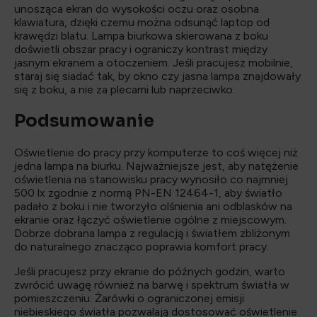
unosząca ekran do wysokości oczu oraz osobna
klawiatura, dzięki czemu można odsunąć laptop od
krawędzi blatu. Lampa biurkowa skierowana z boku
doświetli obszar pracy i ograniczy kontrast między
jasnym ekranem a otoczeniem. Jeśli pracujesz mobilnie,
staraj się siadać tak, by okno czy jasna lampa znajdowały
się z boku, a nie za plecami lub naprzeciwko.
Podsumowanie
Oświetlenie do pracy przy komputerze to coś więcej niż
jedna lampa na biurku. Najważniejsze jest, aby natężenie
oświetlenia na stanowisku pracy wynosiło co najmniej
500 lx zgodnie z normą PN-EN 12464-1, aby światło
padało z boku i nie tworzyło olśnienia ani odblasków na
ekranie oraz łączyć oświetlenie ogólne z miejscowym.
Dobrze dobrana lampa z regulacją i światłem zbliżonym
do naturalnego znacząco poprawia komfort pracy.
Jeśli pracujesz przy ekranie do późnych godzin, warto
zwrócić uwagę również na barwę i spektrum światła w
pomieszczeniu. Żarówki o ograniczonej emisji
niebieskiego światła pozwalają dostosować oświetlenie