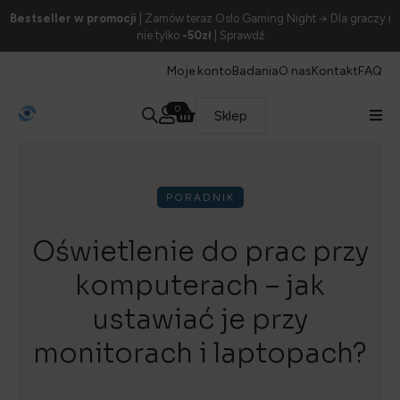
Bestseller w promocji
| Zamów teraz Oslo Gaming Night → Dla graczy i
nie tylko
-50zł
| Sprawdź
Moje konto
Badania
O nas
Kontakt
FAQ
0
Sklep
PORADNIK
Oświetlenie do prac przy
komputerach – jak
ustawiać je przy
monitorach i laptopach?