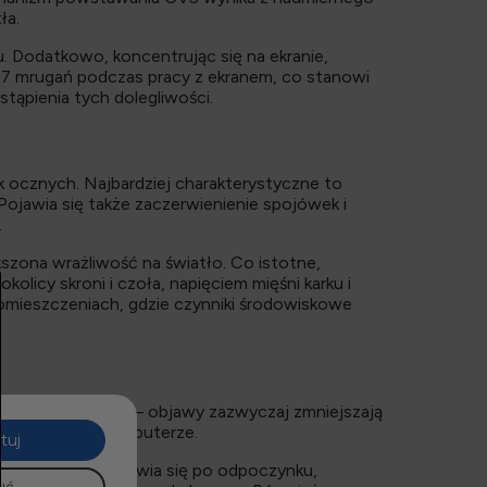
ła.
. Dodatkowo, koncentrując się na ekranie,
-7 mrugań podczas pracy z ekranem, co stanowi
ąpienia tych dolegliwości.
 ocznych. Najbardziej charakterystyczne to
Pojawia się także zaczerwienienie spojówek i
.
zona wrażliwość na światło. Co istotne,
icy skroni i czoła, napięciem mięśni karku i
pomieszczeniach, gdzie czynniki środowiskowe
je po odpoczynku – objawy zazwyczaj zmniejszają
nej pracy przy komputerze.
tuj
u, które nie poprawia się po odpoczynku,