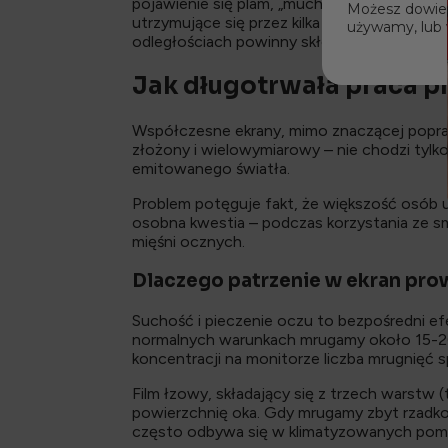
pojawienie się plam, „much” lub błysków p
Możesz dowiedz
utrzymujące się przez kilka dni czerwone o
używamy, lub 
odległościach powinny skłonić do wizyty u s
Jak długotrwała praca p
Współczesne ekrany, mimo znaczącej popraw
złożony i wielowymiarowy – nie chodzi tylko
emitowanego światła.
Problem potęguje fakt, że większość osób 
osobna kwestia – podczas korzystania ze s
mięśni ocznych.
Dlaczego patrzenie w ekran prow
Suchość i pieczenie oczu to bezpośredni e
normalnych warunkach mrugamy około 15-20
koncentracji na monitorze liczba mrugnięć sp
Film łzowy, składający się z trzech warstw 
powierzchnię oka. Gdy mrugamy zbyt rzadk
często odbywa się w klimatyzowanych pomie