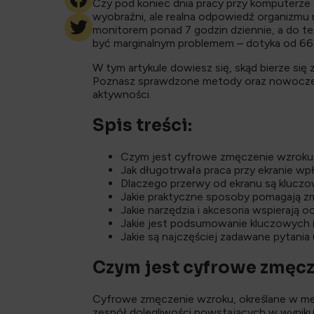
Czy pod koniec dnia pracy przy komputerze 
wyobraźni, ale realna odpowiedź organizmu 
monitorem ponad 7 godzin dziennie, a do t
być marginalnym problemem – dotyka od 66
W tym artykule dowiesz się, skąd bierze się
Poznasz sprawdzone metody oraz nowoczesn
aktywności.
Spis treści:
Czym jest cyfrowe zmęczenie wzroku i
Jak długotrwała praca przy ekranie w
Dlaczego przerwy od ekranu są kluczo
Jakie praktyczne sposoby pomagają z
Jakie narzędzia i akcesoria wspierają
Jakie jest podsumowanie kluczowych 
Jakie są najczęściej zadawane pytania
Czym jest cyfrowe zmęcz
Cyfrowe zmęczenie wzroku, określane w me
zespół dolegliwości powstających w wynik