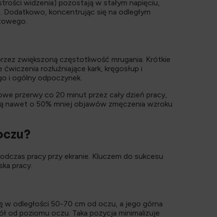
rości widzenia) pozostają w stałym napięciu,
ić. Dodatkowo, koncentrując się na odległym
łzowego.
przez zwiększoną częstotliwość mrugania. Krótkie
ćwiczenia rozluźniające kark, kręgosłup i
go i ogólny odpoczynek.
owe przerwy co 20 minut przez cały dzień pracy,
szają nawet o 50% mniej objawów zmęczenia wzroku
oczu?
odczas pracy przy ekranie. Kluczem do sukcesu
ka pracy.
 w odległości 50-70 cm od oczu, a jego górna
ół od poziomu oczu. Taka pozycja minimalizuje