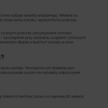
 inne rodzaje światła widzialnego. Właśnie ta
ę do zmęczenia wzroku i dyskomfortu podczas
śni ocznych podczas utrzymywania ostrości
nu – szczególnie przy używaniu urządzeń cyfrowych
 elementem dbania o komfort wzroku w erze
u?
zeniu wzroku. Mechanizm ich działania jest
 wzroku pozwala oczom na naturalny odpoczynek.
óp (około 6 metrów) przez co najmniej 20 sekund