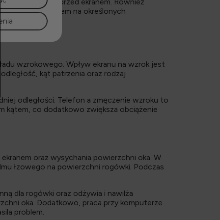
uć
czasem spędzonym przed ekranem. Również
rudności z widzeniem na określonych
enia
kładu wzrokowego. Wpływ ekranu na wzrok jest
odległość, kąt patrzenia oraz rodzaj
niej odległości. Telefon a zmęczenie wzroku to
nym kątem, co dodatkowo zwiększa obciążenie
d ekranem oraz wysychania powierzchni oka. W
lmu łzowego na powierzchni rogówki. Podczas
nną dla rogówki oraz odżywia i nawilża
zchni oka. Dodatkowo, praca przy komputerze
ila problem.