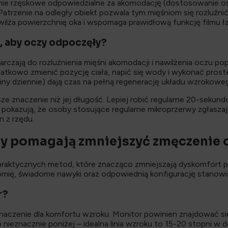
nie rzęskowe odpowiedzialne za akomodację (dostosowanie ost
. Patrzenie na odległy obiekt pozwala tym mięśniom się rozluźn
awilża powierzchnię oka i wspomaga prawidłową funkcję filmu 
, aby oczy odpoczęły?
rczają do rozluźnienia mięśni akomodacji i nawilżenia oczu po
tkowo zmienić pozycję ciała, napić się wody i wykonać proste 
ziny dziennie) dają czas na pełną regenerację układu wzrokowe
e znaczenie niż jej długość. Lepiej robić regularne 20-sekund
ia pokazują, że osoby stosujące regularne mikroprzerwy zgła
n z rzędu.
by pomagają zmniejszyć zmęczenie 
 praktycznych metod, które znacząco zmniejszają dyskomfort p
mię, świadome nawyki oraz odpowiednią konfigurację stanowis
r?
aczenie dla komfortu wzroku. Monitor powinien znajdować się
ieznacznie poniżej – idealna linia wzroku to 15-20 stopni w d