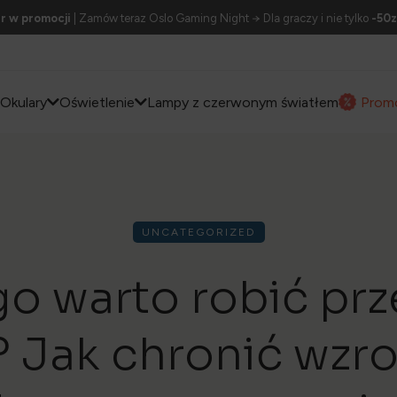
r w promocji
| Zamów teraz Oslo Gaming Night → Dla graczy i nie tylko
-50z
Okulary
Oświetlenie
Lampy z czerwonym światłem
Prom
UNCATEGORIZED
o warto robić pr
 Jak chronić wzr