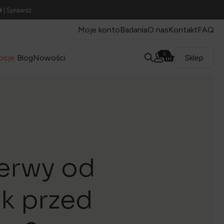
ł
| Sprawdź
Moje konto
Badania
O nas
Kontakt
FAQ
0
ocje
Blog
Nowości
Sklep
zerwy od
ok przed