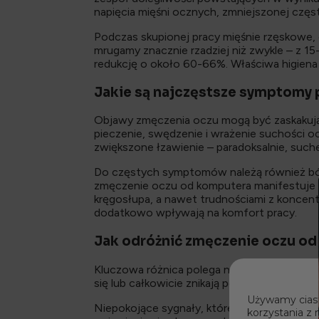
napięcia mięśni ocznych, zmniejszonej częst
Podczas skupionej pracy mięśnie rzęskowe, 
mrugamy znacznie rzadziej niż zwykle – z 
redukcję o około 60-66%. Właściwa higiena
Jakie są najczęstsze symptomy
Objawy zmęczenia oczu mogą być zaskakując
pieczenie, swędzenie i wrażenie suchości o
zwiększone łzawienie – paradoksalnie, such
Do częstych symptomów należą również bóle
zmęczenie oczu od komputera manifestuje się
kręgosłupa, a nawet trudnościami z koncent
dodatkowo wpływają na komfort pracy.
Jak odróżnić zmęczenie oczu o
Kluczowa różnica polega na charakterze i 
się lub całkowicie znikają po kilkugodzinne
Używamy ciast
Niepokojące sygnały, które wymagają konsul
korzystania z 