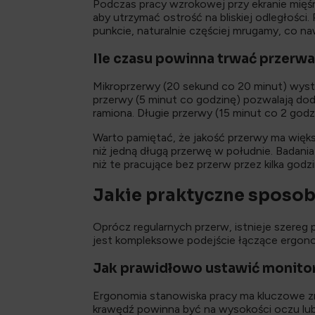
Podczas pracy wzrokowej przy ekranie mięś
aby utrzymać ostrość na bliskiej odległości
punkcie, naturalnie częściej mrugamy, co n
Ile czasu powinna trwać przerwa
Mikroprzerwy (20 sekund co 20 minut) wysta
przerwy (5 minut co godzinę) pozwalają doda
ramiona. Długie przerwy (15 minut co 2 god
Warto pamiętać, że jakość przerwy ma większ
niż jedną długą przerwę w południe. Badan
niż te pracujące bez przerw przez kilka godzi
Jakie praktyczne sposo
Oprócz regularnych przerw, istnieje szereg
jest kompleksowe podejście łączące ergono
Jak prawidłowo ustawić monito
Ergonomia stanowiska pracy ma kluczowe zn
krawędź powinna być na wysokości oczu lub n