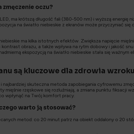
na zmęczenie oczu?
LED, ma krótszą długość fali (380-500 nm) i wyższą energię niż
pozycja na światło niebieskie z ekranów może przyczyniać si
 niebieskie ma kilka istotnych efektów. Zwiększa napięcie mię
zać kontrast obrazu, a także wpływa na rytm dobowy i jakość s
nadmierną ekspozycją na światło niebieskie stała się ważnym
anu są kluczowe dla zdrowia wzrok
 i najbardziej skuteczna metoda zapobiegania cyfrowemu zmęc
ty mięśnie rzęskowe się rozluźniają, a zmiana punktu fiksacji
o wpłynąć na Twój komfort pracy.
aczego warto ją stosować?
ecanych metod: co 20 minut patrz na obiekt oddalony o 20 st