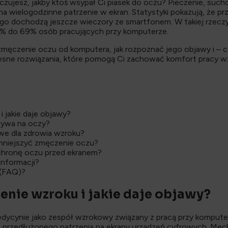
czujesz, jakby ktoś wsypał Ci piasek do oczu? Pieczenie, such
na wielogodzinne patrzenie w ekran. Statystyki pokazują, że 
ego dochodzą jeszcze wieczory ze smartfonem. W takiej rzec
% do 69% osób pracujących przy komputerze.
 zmęczenie oczu od komputera, jak rozpoznać jego objawy i – c
e rozwiązania, które pomogą Ci zachować komfort pracy wz
 jakie daje objawy?
pływa na oczy?
we dla zdrowia wzroku?
mniejszyć zmęczenie oczu?
 ochronę oczu przed ekranem?
informacji?
 (FAQ)?
enie wzroku i jakie daje objawy?
dycynie jako zespół wzrokowy związany z pracą przy kompute
u przedłużonego patrzenia na ekrany urządzeń cyfrowych. M