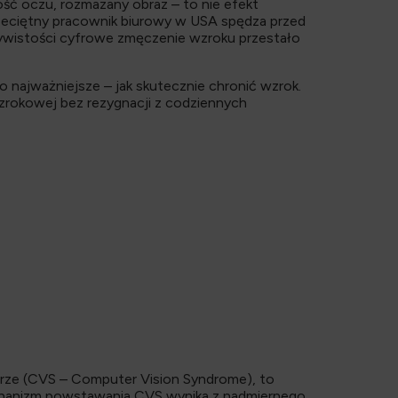
ość oczu, rozmazany obraz – to nie efekt
przeciętny pracownik biurowy w USA spędza przed
zywistości cyfrowe zmęczenie wzroku przestało
o najważniejsze – jak skutecznie chronić wzrok.
rokowej bez rezygnacji z codziennych
rze (CVS – Computer Vision Syndrome), to
echanizm powstawania CVS wynika z nadmiernego