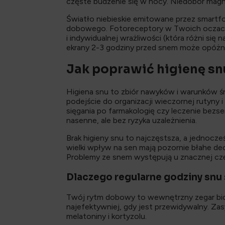
częste budzenie się w nocy. Niedobór mag
Światło niebieskie emitowane przez smartf
dobowego. Fotoreceptory w Twoich oczach in
i indywidualnej wrażliwości (która różni s
ekrany 2-3 godziny przed snem może opóżni
Jak poprawić higienę sn
Higiena snu to zbiór nawyków i warunków ś
podejście do organizacji wieczornej rutyny i
sięgania po farmakologię czy leczenie bezse
nasenne, ale bez ryzyka uzależnienia.
Brak higieny snu to najczęstsza, a jednocze
wielki wpływ na sen mają pozornie błahe dec
Problemy ze snem występują u znacznej częś
Dlaczego regularne godziny snu
Twój rytm dobowy to wewnętrzny zegar bio
najefektywniej, gdy jest przewidywalny. Za
melatoniny i kortyzolu.