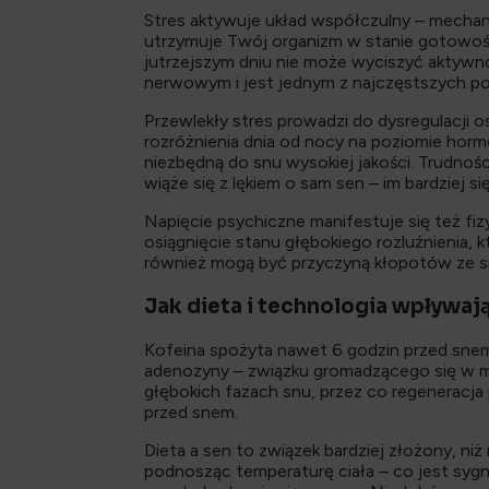
Stres aktywuje układ współczulny – mechani
utrzymuje Twój organizm w stanie gotowośc
jutrzejszym dniu nie może wyciszyć aktywnoś
nerwowym i jest jednym z najczęstszych 
Przewlekły stres prowadzi do dysregulacji 
rozróżnienia dnia od nocy na poziomie hor
niezbędną do snu wysokiej jakości. Trudnoś
wiąże się z lękiem o sam sen – im bardziej si
Napięcie psychiczne manifestuje się też fiz
osiągnięcie stanu głębokiego rozluźnienia, 
również mogą być przyczyną kłopotów ze 
Jak dieta i technologia wpływaj
Kofeina spożyta nawet 6 godzin przed sne
adenozyny – związku gromadzącego się w móz
głębokich fazach snu, przez co regeneracja 
przed snem.
Dieta a sen to związek bardziej złożony, ni
podnosząc temperaturę ciała – co jest syg