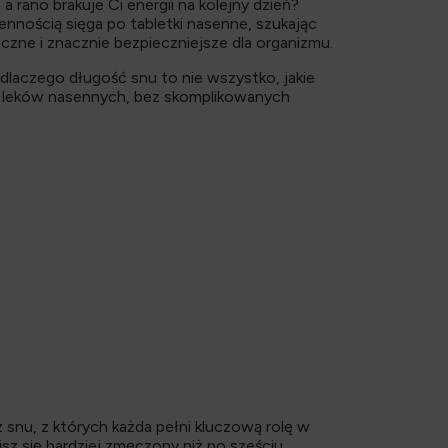
rano brakuje Ci energii na kolejny dzień?
nnością sięga po tabletki nasenne, szukając
zne i znacznie bezpieczniejsze dla organizmu.
dlaczego długość snu to nie wszystko, jakie
ez leków nasennych, bez skomplikowanych
 snu, z których każda pełni kluczową rolę w
isz się bardziej zmęczony niż po sześciu