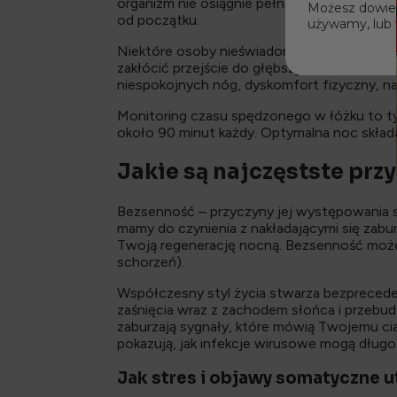
organizm nie osiągnie pełnej regeneracji. J
Możesz dowiedz
od początku.
używamy, lub 
Niektóre osoby nieświadomie budzą się kilka
zakłócić przejście do głębszych faz snu. 
niespokojnych nóg, dyskomfort fizyczny, na
Monitoring czasu spędzonego w łóżku to ty
około 90 minut każdy. Optymalna noc składa
Jakie są najczęstste pr
Bezsenność – przyczyny jej występowania s
mamy do czynienia z nakładającymi się zab
Twoją regenerację nocną. Bezsenność może 
schorzeń).
Współczesny styl życia stwarza bezpreced
zaśnięcia wraz z zachodem słońca i przebu
zaburzają sygnały, które mówią Twojemu c
pokazują, jak infekcje wirusowe mogą dług
Jak stres i objawy somatyczne u