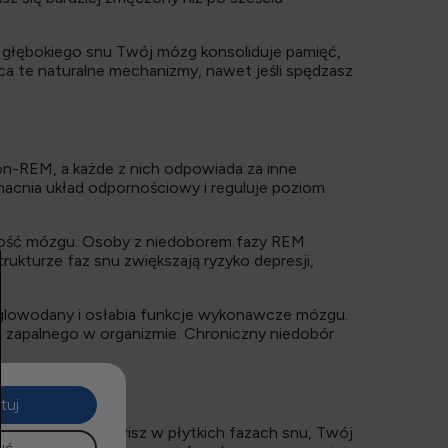
 głębokiego snu Twój mózg konsoliduje pamięć,
a te naturalne mechanizmy, nawet jeśli spędzasz
on-REM, a każde z nich odpowiada za inne
macnia układ odpornościowy i reguluje poziom
zność mózgu. Osoby z niedoborem fazy REM
rukturze faz snu zwiększają ryzyko depresji,
węglowodany i osłabia funkcje wykonawcze mózgu.
u zapalnego w organizmie. Chroniczny niedobór
tuj
tkie cykle lub utkwisz w płytkich fazach snu, Twój