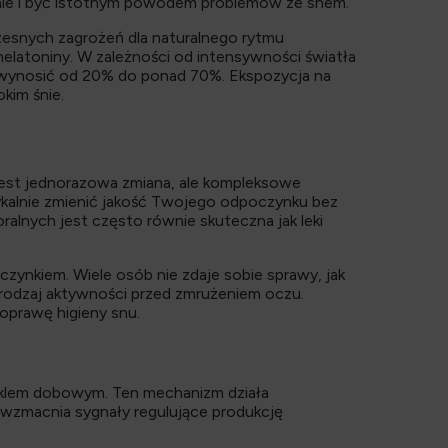
anie i być istotnym powodem problemów ze snem.
zesnych zagrożeń dla naturalnego rytmu
elatoniny. W zależności od intensywności światła
że wynosić od 20% do ponad 70%. Ekspozycja na
kim śnie.
jest jednorazowa zmiana, ale kompleksowe
radykalnie zmienić jakość Twojego odpoczynku bez
ralnych jest często równie skuteczna jak leki
zynkiem. Wiele osób nie zdaje sobie sprawy, jak
y rodzaj aktywności przed zmrużeniem oczu.
oprawę higieny snu.
yklem dobowym. Ten mechanizm działa
– wzmacnia sygnały regulujące produkcję