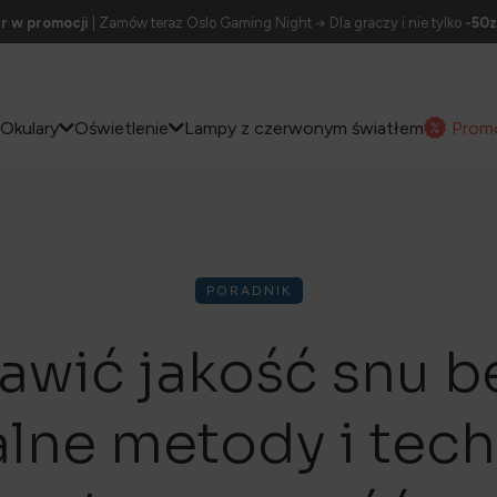
r w promocji
| Zamów teraz Oslo Gaming Night → Dla graczy i nie tylko
-50z
Okulary
Oświetlenie
Lampy z czerwonym światłem
Prom
PORADNIK
awić jakość snu b
lne metody i tech