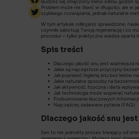
Budzisz się zmęczony mimo ośmiu godzin spę
Problem może nie tkwić w długości, ale w j
szybkiego rozwiązania, jednak naturalne me
W tym artykule odkryjesz sprawdzone, nauko
czynniki sabotują Twoją regenerację i co 
procedur – tylko praktyczna wiedza oparta
Spis treści
Dlaczego jakość snu jest ważniejsza n
Jakie są najczęstsze przyczyny bezse
Jak poprawić higienę snu bez leków n
Jakie naturalne sposoby na bezsenność
Jak aktywność fizyczna i dieta wpływa
Jak technologia może wspierać natura
Podsumowanie kluczowych informacji
Najczęściej zadawane pytania (FAQ)
Dlaczego jakość snu jest
Sen to nie jednolity proces trwający od zmr
regeneracji organizmu. Możesz spać dziesięć 