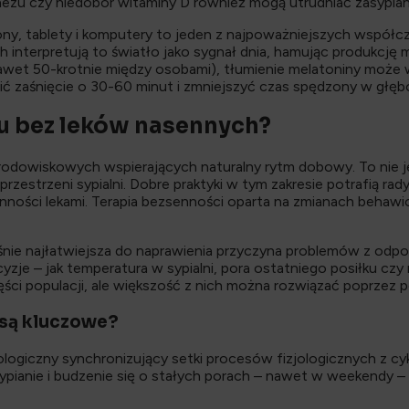
nezu czy niedobór witaminy D również mogą utrudniać zasypi
ony, tablety i komputery to jeden z najpoważniejszych współc
terpretują to światło jako sygnał dnia, hamując produkcję m
ię nawet 50-krotnie między osobami), tłumienie melatoniny mo
ć zaśnięcie o 30-60 minut i zmniejszyć czas spędzony w głębo
u bez leków nasennych?
rodowiskowych wspierających naturalny rytm dobowy. To nie 
 przestrzeni sypialni. Dobre praktyki w tym zakresie potrafią 
nności lekami. Terapia bezsenności oparta na zmianach behawio
śnie najłatwiejsza do naprawienia przyczyna problemów z odpoc
yzje – jak temperatura w sypialni, pora ostatniego posiłku cz
ci populacji, ale większość z nich można rozwiązać poprzez p
 są kluczowe?
logiczny synchronizujący setki procesów fizjologicznych z c
sypianie i budzenie się o stałych porach – nawet w weekendy 