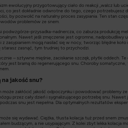
zm ewolucyjny przygotowujący ciało do reakcji „walcz lub ucie
i, co jest dokładnie odwrotne do tego, czego potrzebujesz do
ci, by pozwolić na naturalny proces zasypiania. Ten stan częs
powodów problemów ze snem.
osi podwzgórze-przysadka-nadnercza, co zaburza produkcję mel
monalnym. Nawet jeśli zmęczenie jest ogromne, nadpobudliwy u
ci z zasypianiem mogą nasilać się w nocy, tworząc błędne koł
ę starasz zasnąć, tym trudniej to przychodzi.
ycznie – sztywne mięśnie, zaciskanie szczęk, płytki oddech. T
który jest bramą do regenerującego snu. Choroby somatyczne, t
snem.
ą na jakość snu?
m może zakłócić jakość odpoczynku i powodować problemy ze 
gu przez cały dzień i sygnalizującego potrzebę snu. Nawet je
podczas snu jest niepełna. Dla optymalnych rezultatów eksperc
ż może się wydawać. Ciężka, tłusta kolacja tuż przed snem zmu
nałem budzącym, a nie usypiającym. Z kolei zbyt lekka kolacj