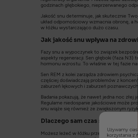
godzinach głębokiego, nieprzerwanego odp
Jakość snu determinuje, jak skutecznie Tw
układ odpornościowy wzmacnia obronę, a ho
w łóżku wystarczająco dużo czasu.
Jak jakość snu wpływa na zdrowi
Fazy snu a wypoczynek to związek bezpośred
aspekty regeneracji. Sen głęboki (faza N3)
hormonu wzrostu. To właśnie w tej fazie n
Sen REM z kolei zarządza zdrowiem psychic
częściej doświadczają problemów z koncentra
zaburzeń lękowych i zaburzeń poznawczych
Badania pokazują, że nawet jedna noc złej 
Regularne niedospanie jakościowe może prow
snu wiąże się również ze zwiększonym ryzy
Dlaczego sam czas snu nie zaws
Używamy ciast
Możesz leżeć w łóżku przez dziewięć godzin, 
korzystania z 