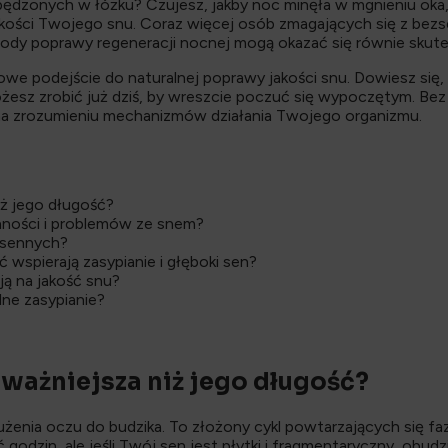
dzonych w łóżku? Czujesz, jakby noc minęła w mgnieniu oka, a 
akości Twojego snu. Coraz więcej osób zmagających się z bezse
tody poprawy regeneracji nocnej mogą okazać się równie skutec
we podejście do naturalnej poprawy jakości snu. Dowiesz się, 
możesz zrobić już dziś, by wreszcie poczuć się wypoczętym. B
 na zrozumieniu mechanizmów działania Twojego organizmu.
iż jego długość?
nności i problemów ze snem?
asennych?
 wspierają zasypianie i głęboki sen?
ją na jakość snu?
lne zasypianie?
 ważniejsza niż jego długość?
użenia oczu do budzika. To złożony cykl powtarzających się faz
godzin, ale jeśli Twój sen jest płytki i fragmentaryczny, obudz