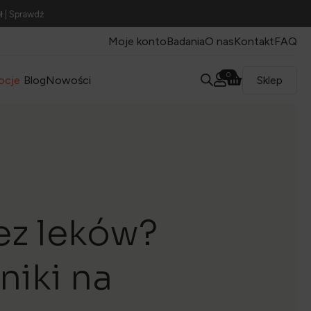
ł
| Sprawdź
Moje konto
Badania
O nas
Kontakt
FAQ
0
ocje
Blog
Nowości
Sklep
ez leków?
niki na