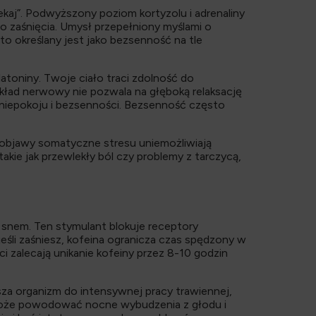
kaj”. Podwyższony poziom kortyzolu i adrenaliny
 zaśnięcia. Umysł przepełniony myślami o
to określany jest jako bezsenność na tle
atoniny. Twoje ciało traci zdolność do
kład nerwowy nie pozwala na głęboką relaksację
o niepokoju i bezsenności. Bezsenność często
e objawy somatyczne stresu uniemożliwiają
akie jak przewlekły ból czy problemy z tarczycą,
snem. Ten stymulant blokuje receptory
śli zaśniesz, kofeina ogranicza czas spędzony w
i zalecają unikanie kofeiny przez 8-10 godzin
sza organizm do intensywnej pracy trawiennej,
a może powodować nocne wybudzenia z głodu i