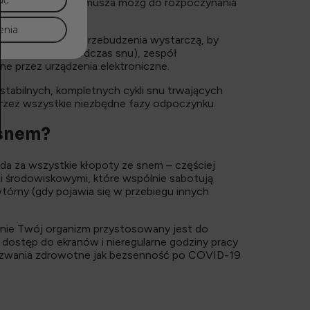
uć
 resetuje proces i zmusza mózg do rozpoczynania
enia
tym rano. Te mikroprzebudzenia wystarczą, by
ie oddychania podczas snu), zespół
ne przez urządzenia elektroniczne.
tabilnych, kompletnych cykli snu trwających
 przez wszystkie niezbędne fazy odpoczynku.
 snem?
a za wszystkie kłopoty ze snem – częściej
i środowiskowymi, które wspólnie sabotują
órny (gdy pojawia się w przebiegu innych
nie Twój organizm przystosowany jest do
dostęp do ekranów i nieregularne godziny pracy
wyzwania zdrowotne jak bezsenność po COVID-19