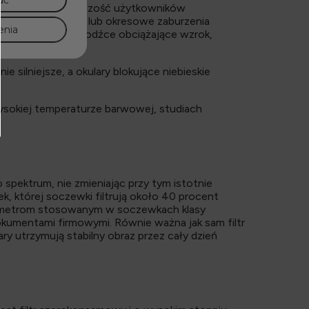
uć
ich warunkach większość użytkowników
, zmęczenie oczu lub okresowe zaburzenia
enia
aniczyć niektóre bodźce obciążające wzrok,
komputerów.
 silniejsze, a okulary blokujące niebieskie
ysokiej temperaturze barwowej, studiach
o spektrum, nie zmieniając przy tym istotnie
k, której soczewki filtrują około 40 procent
rametrom stosowanym w soczewkach klasy
dokumentami firmowymi. Równie ważna jak sam filtr
ry utrzymują stabilny obraz przez cały dzień