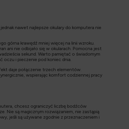
jednak nawet najlepsze okulary do komputera nie
go górna krawędź mniej więcej na linii wzroku.
ran ani nie odbijało się w okularach. Pomocna jest
 dwadzieścia sekund. Warto pamiętać o świadomym
 oczu i pieczenie pod koniec dnia.
efekt daje połączenie trzech elementów.
synergicznie, wspierając komfort codziennej pracy
putera, chcesz ograniczyć liczbę bodźców
ze. Nie są magicznym rozwiązaniem, nie zastąpią
owy, jeśli są używane zgodnie z przeznaczeniem i