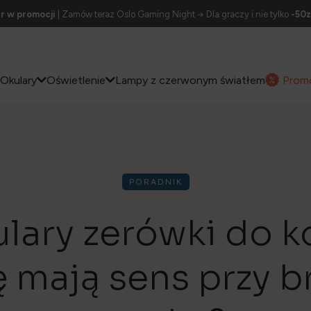
r w promocji
| Zamów teraz Oslo Gaming Night → Dla graczy i nie tylko
-50z
Okulary
Oświetlenie
Lampy z czerwonym światłem
Prom
PORADNIK
ulary zerówki do 
 mają sens przy b