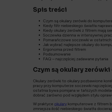
Spis treści
Czym są okulary zerówki do komputer
Kiedy filtr niebieskiego światła napra
Kiedy okulary zerówki z filtrem mają se
Soczewka dzienna w intensywnej pracy
Pomarańczowe soczewki w ostatnich 
Jak wybrać najlepsze okulary do komp
Ergonomia przed filtrem
Podsumowanie
FAQ – najczęściej zadawane pytania
Czym są okulary zerówki
Okulary zerówki to okulary pozbawione kore
pracy przy komputerze soczewki najczęściej 
ostatnia bywa pomijana w tańszych modelach
dobrać zarówno pod względem stylu oprawek,
W praktyce
okulary
komputerowe z filtrem blu
zmniejsza ilość niebieskiego światła docie