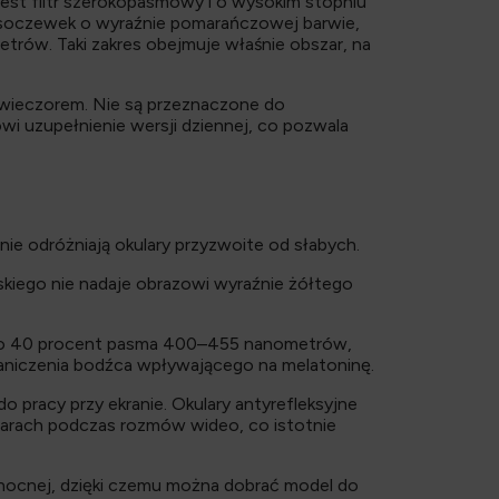
jest filtr szerokopasmowy i o wysokim stopniu
a soczewek o wyraźnie pomarańczowej barwie,
rów. Taki zakres obejmuje właśnie obszar, na
w wieczorem. Nie są przeznaczone do
wi uzupełnienie wersji dziennej, co pozwala
nie odróżniają okulary przyzwoite od słabych.
skiego nie nadaje obrazowi wyraźnie żółtego
koło 40 procent pasma 400–455 nanometrów,
raniczenia bodźca wpływającego na melatoninę.
 pracy przy ekranie. Okulary antyrefleksyjne
kularach podczas rozmów wideo, co istotnie
i nocnej, dzięki czemu można dobrać model do