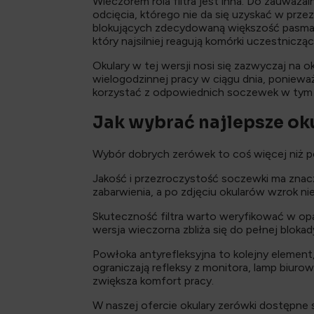
Wieczorem rola filtra jest inna. Do zauważ
odcięcia, którego nie da się uzyskać w pr
blokujących zdecydowaną większość pasma 
który najsilniej reagują komórki uczestnicz
Okulary w tej wersji nosi się zazwyczaj na 
wielogodzinnej pracy w ciągu dnia, poniewa
korzystać z odpowiednich soczewek w tym 
Jak wybrać najlepsze ok
Wybór dobrych zerówek to coś więcej niż por
Jakość i przezroczystość soczewki ma znacz
zabarwienia, a po zdjęciu okularów wzrok n
Skuteczność filtra warto weryfikować w o
wersja wieczorna zbliża się do pełnej blok
Powłoka antyrefleksyjna to kolejny element
ograniczają refleksy z monitora, lamp biuro
zwiększa komfort pracy.
W naszej ofercie okulary zerówki dostępne 