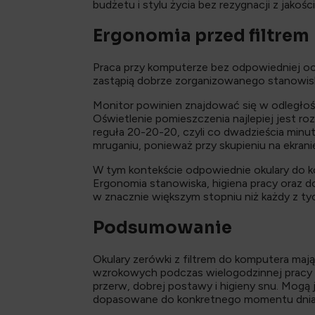
budżetu i stylu życia bez rezygnacji z jakości
Ergonomia przed filtrem
Praca przy komputerze bez odpowiedniej oc
zastąpią dobrze zorganizowanego stanowis
Monitor powinien znajdować się w odległości
Oświetlenie pomieszczenia najlepiej jest roz
reguła 20-20-20, czyli co dwadzieścia min
mruganiu, ponieważ przy skupieniu na ekran
W tym kontekście odpowiednie okulary do ko
Ergonomia stanowiska, higiena pracy oraz do
w znacznie większym stopniu niż każdy z t
Podsumowanie
Okulary zerówki z filtrem do komputera ma
wzrokowych podczas wielogodzinnej pracy lu
przerw, dobrej postawy i higieny snu. Mogą
dopasowane do konkretnego momentu dnia