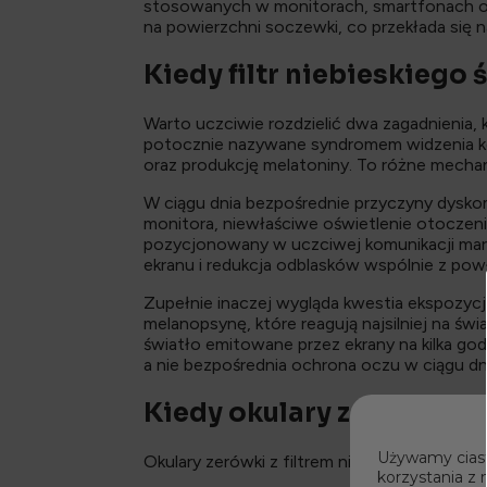
stosowanych w monitorach, smartfonach or
na powierzchni soczewki, co przekłada się n
Kiedy filtr niebieskiego
Warto uczciwie rozdzielić dwa zagadnienia
potocznie nazywane syndromem widzenia ko
oraz produkcję melatoniny. To różne mechani
W ciągu dnia bezpośrednie przyczyny dysko
monitora, niewłaściwe oświetlenie otoczenia 
pozycjonowany w uczciwej komunikacji marki.
ekranu i redukcja odblasków wspólnie z powł
Zupełnie inaczej wygląda kwestia ekspozycj
melanopsynę, które reagują najsilniej na ś
światło emitowane przez ekrany na kilka god
a nie bezpośrednia ochrona oczu w ciągu dni
Kiedy okulary zerówki z 
Używamy ciast
Okulary zerówki z filtrem nie są rozwiązani
korzystania z 