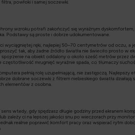
 filtra, powłoki i samej soczewki.
hrony wzroku potrafi zakończyć się wyraźnym dyskomfortem, 
ka. Podstawy są proste i dobrze udokumentowane.
 wyciągniętej ręki, najlepiej 50–70 centymetrów od oczu, a je
proszyć tak, aby żadne źródło światła nie świeciło prosto w ek
ut spojrzenie na obiekt oddalony o około sześć metrów przez
ie częstotliwość mrugnięć wyraźnie spada, co tłumaczy suchość
mputera pełnią rolę uzupełniającą, nie zastępczą. Najlepszy 
brze dobrane soczewki z filtrem niebieskiego światła działają 
ych elementów z osobna.
ją sens wtedy, gdy spędzasz długie godziny przed ekranem kom
b zależy ci na lepszej jakości snu po wieczorach przy monitor
 jednak realnie poprawić komfort pracy oraz wspierać rytm dob
.