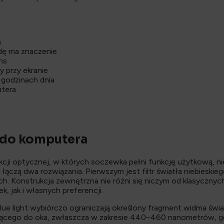
a
wdę ma znaczenie
ns
 przy ekranie
godzinach dnia
utera
 do komputera
kcji optycznej, w których soczewka pełni funkcję użytkową, n
łączą dwa rozwiązania. Pierwszym jest filtr światła niebieskie
. Konstrukcja zewnętrzna nie różni się niczym od klasycznyc
 jak i własnych preferencji.
e light wybiórczo ograniczają określony fragment widma światła
rającego do oka, zwłaszcza w zakresie 440–460 nanometrów, gdz