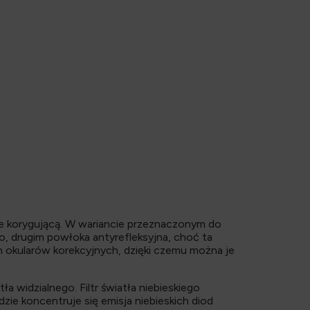
ie korygującą. W wariancie przeznaczonym do
go, drugim powłoka antyrefleksyjna, choć ta
h okularów korekcyjnych, dzięki czemu można je
 widzialnego. Filtr światła niebieskiego
ie koncentruje się emisja niebieskich diod