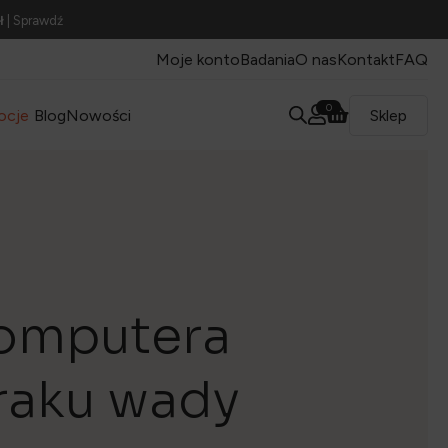
ł
| Sprawdź
Moje konto
Badania
O nas
Kontakt
FAQ
0
ocje
Blog
Nowości
Sklep
komputera
raku wady