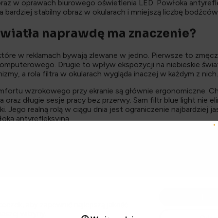
az w oprawach biurowego oświetlenia LED. Powłoka antyrefl
a bardziej stabilny obraz w okularach i mniejszą liczbę bodźcó
 światła naprawdę ma znaczenie?
, które w reklamach bywają zlewane w jedno. Pierwsze to zmęc
mputerowego. Drugie to wpływ ekspozycji na niebieskie świ
zmy, a rola filtra w okularach wygląda inaczej w każdym z nich.
mfortu wzrokowego przy ekranie są głównie ergonomiczne. Cho
oraz długie sesje pracy bez przerwy. Sam filtr blue light nie el
 Jego realną rolą w ciągu dnia jest ograniczenie najbardziej 
oką antyrefleksyjną.
i na niebieskie światło w godzinach wieczornych. W siatkówce 
Kiedy najbardziej
wiatło o długości fali około 480 nanometrów i uczestniczą w r
zin przed snem hamuje wydzielanie melatoniny, opóźnia zasypia
potrzebujesz ochrony
a, jest najsilniejszym argumentem za stosowaniem okularów z fi
oczu?
filtrem mają sens?
Akcep
eczek, aby zapewnić najlepszą jakość
em uniwersalnym. Można jednak wskazać kilka sytuacji, w których
naszej witryny.