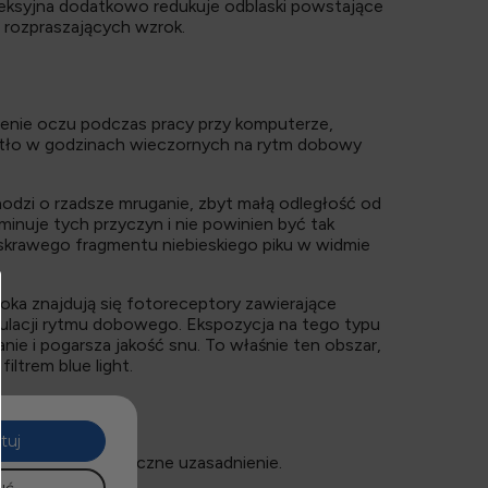
eksyjna dodatkowo redukuje odblaski powstające
w rozpraszających wzrok.
zenie oczu podczas pracy przy komputerze,
atło w godzinach wieczornych na rytm dobowy
dzi o rzadsze mruganie, zbyt małą odległość od
iminuje tych przyczyn i nie powinien być tak
jaskrawego fragmentu niebieskiego piku w widmie
oka znajdują się fotoreceptory zawierające
egulacji rytmu dobowego. Ekspozycja na tego typu
nie i pogarsza jakość snu. To właśnie ten obszar,
ltrem blue light.
tuj
 ich zakup ma logiczne uzasadnienie.