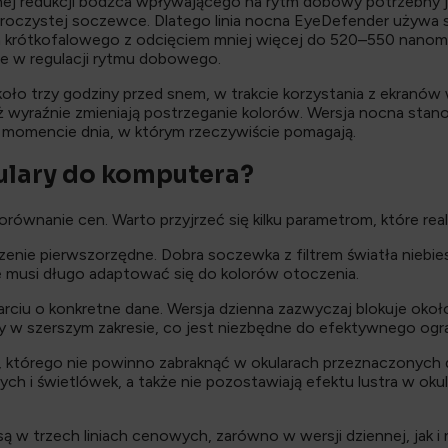
alnej redukcji bodźca wpływającego na rytm dobowy potrzebny 
zezroczystej soczewce. Dlatego linia nocna EyeDefender używ
krótkofalowego z odcięciem mniej więcej do 520–550 nanomet
ące w regulacji rytmu dobowego.
około trzy godziny przed snem, w trakcie korzystania z ekranó
ż wyraźnie zmieniają postrzeganie kolorów. Wersja nocna stano
momencie dnia, w którym rzeczywiście pomagają.
ulary do komputera?
ównanie cen. Warto przyjrzeć się kilku parametrom, które real
enie pierwszorzędne. Dobra soczewka z filtrem światła niebie
ie musi długo adaptować się do kolorów otoczenia.
parciu o konkretne dane. Wersja dzienna zazwyczaj blokuje o
ady w szerszym zakresie, co jest niezbędne do efektywnego og
, którego nie powinno zabraknąć w okularach przeznaczonych do
wych i świetlówek, a także nie pozostawiają efektu lustra w o
są w trzech liniach cenowych, zarówno w wersji dziennej, jak 