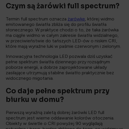
Czym są żarówki full spectrum?
Termin full spectrum oznacza
żarówkę
, której widmo
emitowanego światła zbliża się do profilu światła
słonecznego. W praktyce chodzi o to, że taka żarówka
ma ciągłe widmo w całym zakresie światła widzialnego,
w przeciwieństwie do tańszych LED-ów o niskim CRI,
które mają wyraźne luki w paśmie czerwonym i zielonym.
Innowacyjna technologia LED pozwala dziś uzyskać
pełne spektrum światła dziennego przy rozsądnym
poborze energii, a dobrze zaprojektowane układy
zasilające utrzymują stabilne światło praktycznie bez
widocznego migotania.
Co daje pełne spektrum przy
biurku w domu?
Pierwszą wyraźną zaletą dobrej żarówki LED full
spectrum jest wierne oddawanie kolorów otoczenia.
Obiekty w świetle o CRI powyżej 90 wyglądają
naturalnie i żywo, bardzo zbliżone do tego, co widzimy w