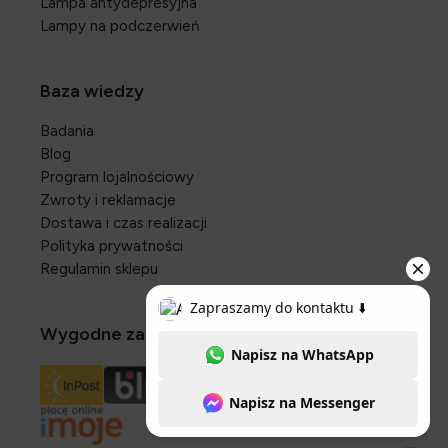
Lampa antydepresyjna
Lampy na podczerwień
Baza wiedzy
Badania
Blog
Program lojalnościowy
Zwroty i reklamacje
Dostawa i czas realizacji
Polityka prywatności
Regulamin sklepu
Wygodne zakupy