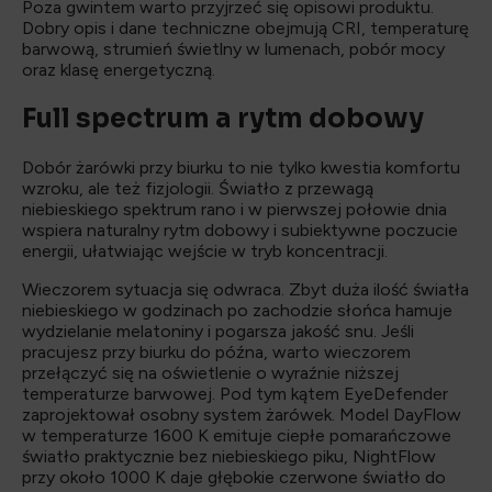
Poza gwintem warto przyjrzeć się opisowi produktu.
Dobry opis i dane techniczne obejmują CRI, temperaturę
barwową, strumień świetlny w lumenach, pobór mocy
oraz klasę energetyczną.
Full spectrum a rytm dobowy
Dobór żarówki przy biurku to nie tylko kwestia komfortu
wzroku, ale też fizjologii. Światło z przewagą
niebieskiego spektrum rano i w pierwszej połowie dnia
wspiera naturalny rytm dobowy i subiektywne poczucie
energii, ułatwiając wejście w tryb koncentracji.
Wieczorem sytuacja się odwraca. Zbyt duża ilość światła
niebieskiego w godzinach po zachodzie słońca hamuje
wydzielanie melatoniny i pogarsza jakość snu. Jeśli
pracujesz przy biurku do późna, warto wieczorem
przełączyć się na oświetlenie o wyraźnie niższej
temperaturze barwowej. Pod tym kątem EyeDefender
zaprojektował osobny system żarówek. Model DayFlow
w temperaturze 1600 K emituje ciepłe pomarańczowe
światło praktycznie bez niebieskiego piku, NightFlow
przy około 1000 K daje głębokie czerwone światło do