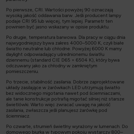
Po pierwsze, CRI. Wartości powyżej 90 oznaczają
wysoką jakość oddawania barw. Jeśli producent lampy
podaje CRI 95 lub więcej, tym lepiej. Parametr ten
powinien być jasno wskazany w opisie produktu.
Po drugie, temperatura barwowa. Dla pracy w ciągu dnia
najwygodniejszy bywa zakres 4000–5000 K, czyli białe
światło neutralne lub chłodne. Powyżej 6000 K mamy
daylight odpowiadający uśrednionemu światłu
dziennemu (standard CIE D65 = 6504 K), który bywa
odczuwany jako za chłodny w zamkniętym
pomieszczeniu.
Po trzecie, stabilność zasilania. Dobrze zaprojektowane
układy zasilające w żarówkach LED utrzymują światło
bez widocznego migotania nawet pod ściemniaczami,
ale tanie konstrukcje potrafią migotać silniej niż starsze
świetlówki. Warto więc zwracać uwagę na jakość
zasilania, zwłaszcza jeśli planujesz żarówkę pod
ściemniacz.
Po czwarte, strumień świetlny wyrażony w lumenach. Do
domowego biurka w typowym pokoju wystarczy 800–