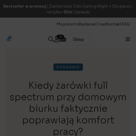
Bestseller w promocji
| Zamów teraz Oslo Gaming Night → Dla graczy i
nie tylko
-50zł
| Sprawdź
Moje konto
Badania
O nas
Kontakt
FAQ
0
Sklep
PORADNIK
Kiedy żarówki full
spectrum przy domowym
biurku faktycznie
poprawiają komfort
pracy?