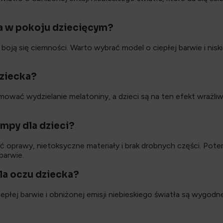
a w pokoju dziecięcym?
oją się ciemności. Warto wybrać model o ciepłej barwie i nisk
dziecka?
wać wydzielanie melatoniny, a dzieci są na ten efekt wrażliwsz
mpy dla dzieci?
ć oprawy, nietoksyczne materiały i brak drobnych części. Pote
barwie.
la oczu dziecka?
iepłej barwie i obniżonej emisji niebieskiego światła są wygod