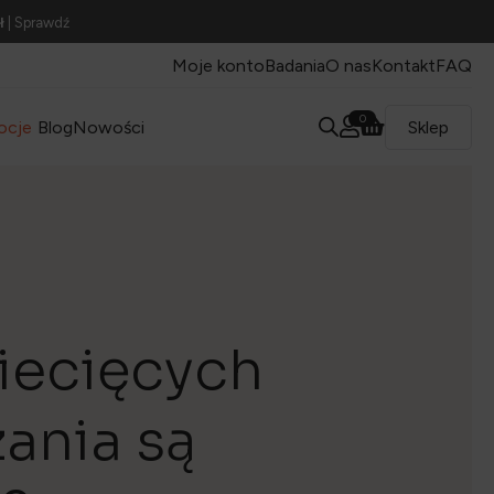
ł
| Sprawdź
Moje konto
Badania
O nas
Kontakt
FAQ
0
ocje
Blog
Nowości
Sklep
iecięcych
zania są