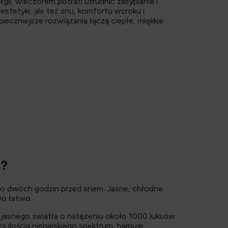
gii, wieczorem potrafi utrudnić zasypianie i
stetyki, ale też snu, komfortu wzroku i
ieczniejsze rozwiązania łączą ciepłe, miękkie
a?
do dwóch godzin przed snem. Jasne, chłodne
wo łatwo.
ę jasnego światła o natężeniu około 1000 luksów
zą ilością niebieskiego spektrum, hamuje