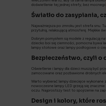
Wieczorem warto, aby ta sama lampa biurko
doświetlenie tej jednej strefy, bez mocneg
Światło do zasypiania, cz
Najważniejsza po zmroku jest strefa snu. Tu 
przytulną, relaksującą atmosferę. Miękkie świ
Dobrym pomysłem są modele z regulacją natęż
dziecko boi się ciemności, pomocna bywa lam
lampy stołowe oraz lampy podłogowe o ciepł
Bezpieczeństwo, czyli o
Oświetlenie i lampy dla dzieci muszą być p
zamocowane oraz pozbawione drobnych el
Warto wybierać lampy dziecięce wykonane z
nowoczesne lampy LED grzeją się znacznie 
oczu. Najprostszy test to spojrzenie na za
Design i kolory, które r