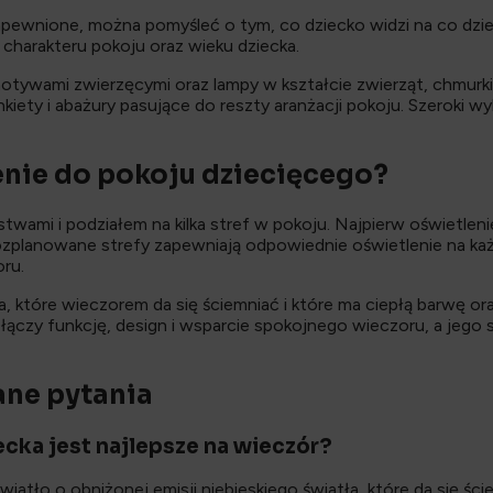
apewnione, można pomyśleć o tym, co dziecko widzi na co dzie
charakteru pokoju oraz wieku dziecka.
tywami zwierzęcymi oraz lampy w kształcie zwierząt, chmurki lu
kiety i abażury pasujące do reszty aranżacji pokoju. Szeroki w
nie do pokoju dziecięcego?
stwami i podziałem na kilka stref w pokoju. Najpierw oświetleni
 rozplanowane strefy zapewniają odpowiednie oświetlenie na ka
ru.
a, które wieczorem da się ściemniać i które ma ciepłą barwę or
łączy funkcję, design i wsparcie spokojnego wieczoru, a jego
ane pytania
ecka jest najlepsze na wieczór?
iatło o obniżonej emisji niebieskiego światła, które da się ście