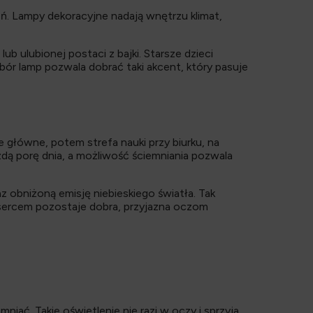
ń. Lampy dekoracyjne nadają wnętrzu klimat,
b ulubionej postaci z bajki. Starsze dzieci
ybór lamp pozwala dobrać taki akcent, który pasuje
e główne, potem strefa nauki przy biurku, na
żdą porę dnia, a możliwość ściemniania pozwala
az obniżoną emisję niebieskiego światła. Tak
 sercem pozostaje dobra, przyjazna oczom
mniać. Takie oświetlenie nie razi w oczy i sprzyja