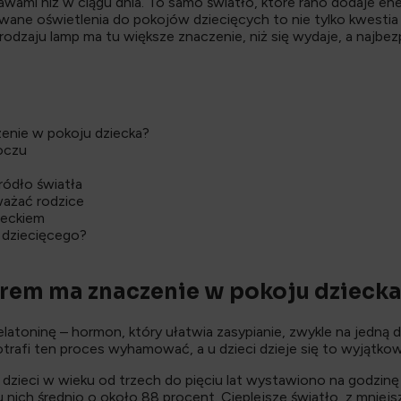
awami niż w ciągu dnia. To samo światło, które rano dodaje ener
ane oświetlenia do pokojów dziecięcych to nie tylko kwestia e
odzaju lamp ma tu większe znaczenie, niż się wydaje, a najbezp
enie w pokoju dziecka?
oczu
źródło światła
ważać rodzice
zieckiem
 dziecięcego?
rem ma znaczenie w pokoju dzieck
toninę – hormon, który ułatwia zasypianie, zwykle na jedną 
 potrafi ten proces wyhamować, a u dzieci dzieje się to wyjątko
o dzieci w wieku od trzech do pięciu lat wystawiono na godzin
 nich średnio o około 88 procent. Cieplejsze światło, z mniejs