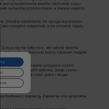
jest przyciemnienie światła i skrócenie czasu
ewki są bardziej przezroczyste, a źrenice większe,
e, chłodne oświetlenie, bo sprzyja wyciszeniu i
o jako rozsądne wskazówki, a nie sztywne reguły.
 liczy się nie tylko moc, ale i jakość światła.
czyli wiernie pokazywać kolory zabawek i książek
tuj
e światło będzie ciepłe i przyjazne oczom.
spierać naturalny rytm dobowy, dzięki czemu
uć
ć z taką żarówką i mieć jedno i drugie.
enia
ampa biurkowa z regulacją. Zapewnia ona optymalne