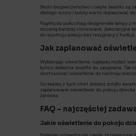
Skoro bezpieczeństwo i ciepłe światło są z
dlatego wzory i kolory warto dopasować do 
Najmłodsi pokochają designerskie lampy z mo
docenią bardziej stonowane, dekoracyjne kin
do wystroju pokoju bez rezygnacji z funkcji.
Jak zaplanować oświetle
Wybierając oświetlenie, najlepiej myśleć war
końcu delikatne światło do zasypiania. Tak
dostosować oświetlenie do nastroju wieczo
Do każdej z tych stref dobierz źródło światł
zaplanowane oświetlenie do pokoju dziecka 
żarówka.
FAQ – najczęściej zadaw
Jakie oświetlenie do pokoju dzi
Najlepiej sprawdza się ciepłe, przygaszone św