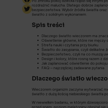
Po zmroku pokój dziecka rządzi się innymi pr
rozdrażnić malucha. Dlatego dobrze zaplanow
bezpieczeństwa. Wybór źródła światła oraz r
światło z solidnym wykonaniem.
Spis treści
Dlaczego światło wieczorem ma znacz
Oświetlenie główne, które nie męczy 
Strefa nauki i czytania przy biurku
Światło do zasypiania, czyli delikatne 
Bezpieczeństwo, czyli na co muszą u
Design i kolory, które rosną razem z d
Jak zaplanować oświetlenie do pokoju
FAQ – najczęściej zadawane pytania
Dlaczego światło wieczo
Wieczorem organizm zaczyna wytwarzać mela
światło z dużą ilością niebieskiego światła
W niewielkim badaniu, w którym dziesięcior
przed snem, poziom melatoniny obniżał się u