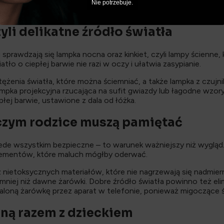
wa pozwalała zmniejszyć natężenie światła. Do czytania prze
Nie potrzebuje.
o, pobudzającego światła.
yli delikatne źródło światła
sprawdzają się lampka nocna oraz kinkiet, czyli lampy ścienne, k
atło o ciepłej barwie nie razi w oczy i ułatwia zasypianie.
enia światła, które można ściemniać, a także lampka z czujnik
pka projekcyjna rzucająca na sufit gwiazdy lub łagodne wzory.
ej barwie, ustawione z dala od łóżka.
 czym rodzice muszą pamiętać
rzede wszystkim bezpieczne – to warunek ważniejszy niż wygląd
ementów, które maluch mógłby oderwać.
 nietoksycznych materiałów, które nie nagrzewają się nadmie
mniej niż dawne żarówki. Dobre źródło światła powinno też el
paloną żarówkę przez aparat w telefonie, ponieważ migoczące ś
osną razem z dzieckiem