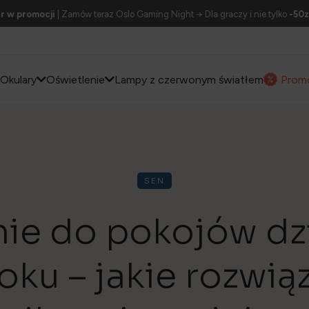
r w promocji
| Zamów teraz Oslo Gaming Night → Dla graczy i nie tylko
-50z
Okulary
Oświetlenie
Lampy z czerwonym światłem
Prom
SEN
nie do pokojów dz
ku – jakie rozwią