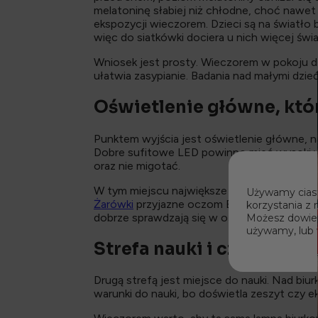
melatoninę słabiej niż chłodne, choć nawet
ekspozycji wieczorem. Dzieci są na światło b
więc do siatkówki dociera u nich więcej świa
Wniosek jest prosty. Wieczorem w pokoju dzi
ułatwia zasypianie. Badania nad małymi dzie
Oświetlenie główne, któ
Punktem wyjścia jest oświetlenie główne, najc
Dobre sufitowe LED powinno mieć wysoki wsk
oraz nie migotać.
W tym miejscu największe znaczenie ma samo
Używamy ciast
Żarówki
przyjazne oczom EyeDefender są zap
korzystania z 
dobrze sprawdzają się w oświetleniu, z któ
Możesz dowiedz
używamy, lub 
Strefa nauki i czytania p
Drugą strefą jest miejsce do nauki. Nad biu
warunki do nauki, bo doświetla zeszyt czy ek