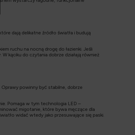
d snem wystarczy łagodne, funkcjonalne
tóre dają delikatne źródło światła i budują
iem ruchu na nocną drogę do łazienki. Jeśli
 W kąciku do czytania dobrze działają również
. Oprawy powinny być stabilne, dobrze
rnie. Pomaga w tym technologia LED –
iminować migotanie, które bywa męczące dla
wiatło widać wtedy jako przesuwające się paski.