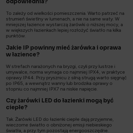
odpowiednia?
To zależy od wielkości pomieszczenia. Warto patrzeć na
strumień świetlny w lumenach, a nie na same waty. W
mniejszej łazience wystarczą żarówki o niższej mocy, a
w większych łazienkach lepiej rozłożyć światło na kilka
punktów.
Jakie IP powinny mieć żarówka i oprawa
w łazience?
W strefach narażonych na bryzgi, czyli przy lustrze i
umywalce, norma wymaga co najmniej IPX4, w praktyce
oprawy IP44. Przy prysznicu z silną strugą warto sięgnąć
po IP65, a wewnątrz wanny lub brodzika oprawy o
stopniu co najmniej IPX7 na niskie napięcie.
Czy żarówki LED do łazienki mogą być
ciepłe?
Tak. Żarówki LED do łazienki ciepłe dają przyjemne,
wieczorne światło o obniżonej emisji niebieskiego
światła, a przy tym pozostają energooszczędne.