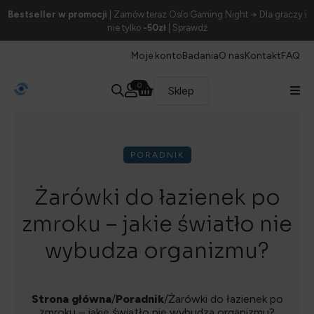
Bestseller w promocji
| Zamów teraz Oslo Gaming Night → Dla graczy i
nie tylko
-50zł
| Sprawdź
Moje konto
Badania
O nas
Kontakt
FAQ
0
Sklep
PORADNIK
Żarówki do łazienek po
zmroku – jakie światło nie
wybudza organizmu?
Strona główna
/
Poradnik
/Żarówki do łazienek po
zmroku – jakie światło nie wybudza organizmu?