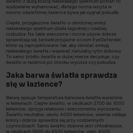
światło z dużą ilością niebieskiego spektrum potrafi to
wydzielanie wyhamować, dlatego nocna wizyta w
mocno oświetlonej łazience bywa jak sygnał pobudki.
Ciepłe, przygaszone światło o obniżonej emisji
niebieskiego spektrum działa łagodniej i rzadziej
rozbudza. Na takie wieczorne i nocne użycie dobrze
sprawdzają się żarówki przyjazne oczom EyeDefender,
które są zaprojektowane tak, aby obniżać emisję
niebieskiego światła i wspierać naturalny rytm dobowy.
To samo źródło światła w dużej mierze decyduje, czy
światło w łazience po zmroku wycisza czy pobudza.
Jaka barwa światła sprawdza
się w łazience?
Barwę opisuje temperatura barwowa światła wyrażona
w kelwinach. Ciepłe światło, w okolicach 2700 do 3000
kelwinów, sprzyja relaksowi i wieczornemu wyciszeniu.
Światło neutralne, około 4000 kelwinów, wiernie oddaje
kolory i dobrze sprawdza się przy codziennych
czynnościach. Samo światło dzienne jest chłodniejsze,
w okolicach 5500 do 6500 kelwinów, więc 4000