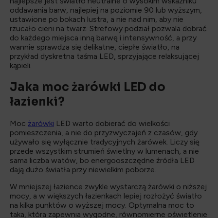
najlepsze jest światło neutralne o wysokim wskaźniku
oddawania barw, najlepiej na poziomie 90 lub wyższym,
ustawione po bokach lustra, a nie nad nim, aby nie
rzucało cieni na twarz. Strefowy podział pozwala dobrać
do każdego miejsca inną barwę i intensywność, a przy
wannie sprawdza się delikatne, ciepłe światło, na
przykład dyskretna taśma LED, sprzyjające relaksującej
kąpieli.
Jaka moc żarówki LED do
łazienki?
Moc
żarówki
LED warto dobierać do wielkości
pomieszczenia, a nie do przyzwyczajeń z czasów, gdy
używało się wyłącznie tradycyjnych żarówek. Liczy się
przede wszystkim strumień świetlny w lumenach, a nie
sama liczba watów, bo energooszczędne źródła LED
dają dużo światła przy niewielkim poborze.
W mniejszej łazience zwykle wystarczą żarówki o niższej
mocy, a w większych łazienkach lepiej rozłożyć światło
na kilka punktów o wyższej mocy. Optymalna moc to
taka, która zapewnia wygodne, równomierne oświetlenie