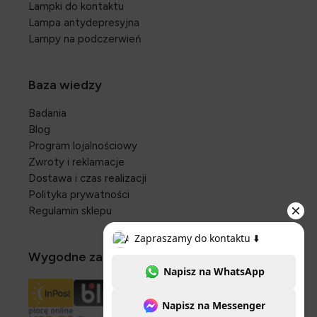
Lampki do kontaktu
Lampa antydepresyjna
Lampy na podczerwień
Baza wiedzy
Badania
Blog
Program lojalnościowy
Zwroty i reklamacje
Dostawa i czas realizacji
Polityka prywatności
Regulamin sklepu
Wygodne zakupy