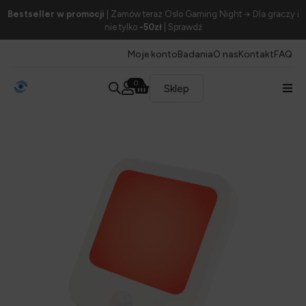
Bestseller w promocji
| Zamów teraz Oslo Gaming Night → Dla graczy i
nie tylko
-50zł
| Sprawdź
Moje konto
Badania
O nas
Kontakt
FAQ
0
Sklep