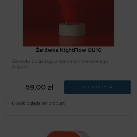
Żarówka NightFlow GU10
Żarówka posiadająca spektrum czerwonego
światła.
59,00
zł
DO KOSZYKA
16 osób ogląda ten produkt