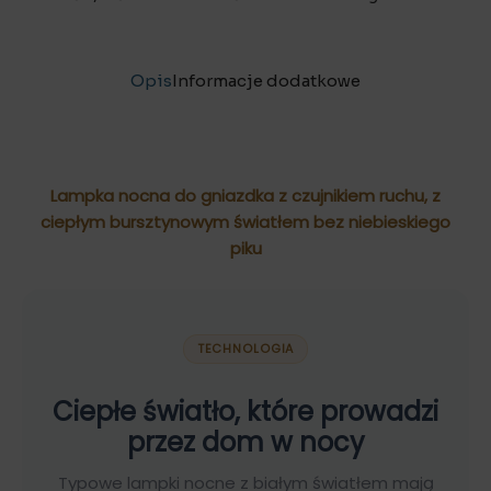
Opis
Informacje dodatkowe
Opis
Lampka Nocna Red Night
Lampka nocna do gniazdka z czujnikiem ruchu, z
ciepłym bursztynowym światłem bez niebieskiego
piku
TECHNOLOGIA
Ciepłe światło, które prowadzi
przez dom w nocy
Typowe lampki nocne z białym światłem mają