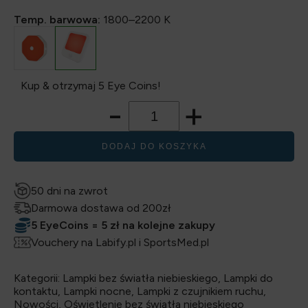
Temp. barwowa:
1800–2200 K
Kup & otrzymaj 5 Eye Coins!
-
+
DODAJ DO KOSZYKA
50 dni na zwrot
Darmowa dostawa od 200zł
5 EyeCoins = 5 zł na kolejne zakupy
Vouchery na Labify.pl i SportsMed.pl
Kategorii:
Lampki bez światła niebieskiego
,
Lampki do
kontaktu
,
Lampki nocne
,
Lampki z czujnikiem ruchu
,
Nowości
,
Oświetlenie bez światła niebieskiego