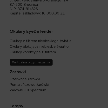
ul. gen. Władysława Sikorskiego 12A
87-300 Brodnica
NIP: 8741814326
Kapitał zakładowy: 10 000,00 ZŁ
Okulary EyeDefender
Okulary z filtrem niebieskiego światła
Okulary blokujące niebieskie światło
Okulary korekcyjne z filtrem
Wirtualna przymierzalnia
Żarówki
Czerwone żarówki
Pomarańczowe żarówki
Żarówki Full Spectrum
Lampy