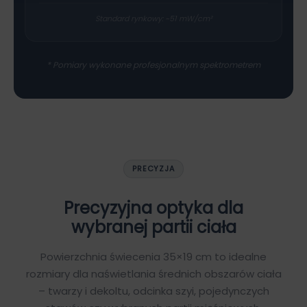
Standard rynkowy: ~51 mW/cm²
* Pomiary wykonane profesjonalnym spektrometrem
PRECYZJA
Precyzyjna optyka dla
wybranej partii ciała
Powierzchnia świecenia 35×19 cm to idealne
rozmiary dla naświetlania średnich obszarów ciała
– twarzy i dekoltu, odcinka szyi, pojedynczych