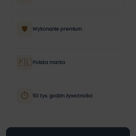
🛡
Wykonanie premium
🇵🇱
Polska marka
⏱
50 tys. godzin żywotności