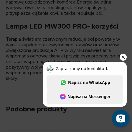
naprawę uszkodzonych komórek. Energia świetlna
wpływa również na redukcję stanów zapalnych,
przyspiesza krążenie krwi, a także redukuje ból.
Lampa LED MW300 PRO- korzyści
Terapia światłem czerwonym redukuje ból powstały w
wyniku zapaleń oraz zwyrodnień stawów oraz urazów.
Zwiększona produkcja ATP w wyniku naświetlania
wspomaga odnowę tkanek i przyśpiesza procesy gojenia
ran oraz wspomaga dotlenienie komórek, co ma
pozytywny wpływ na krążenie. Ponadto lampa
wspomaga procesy gojenia ran oraz poprawia kondycję
skóry.
Podobne produkty