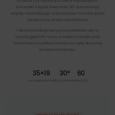
stawów czy wybranych partii mięśniowych.
Soczewki o kącie świecenia 30° koncentrują
wiązkę, minimalizując rozpraszanie fotonów poza
zamierzoną strefę naświetlania.
Taka konstrukcja optyczna przekłada się na
wyższą gęstość mocy w miejscu terapii oraz
równomierny rozkład światła na całej aktywnej
powierzchni lampy.
35×19
30°
60
cm powierzchnia
kąt soczewki
diod LED