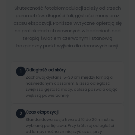
Skuteczność fotobiomodulacji zależy od trzech
parametrów: długości fali, gęstości mocy oraz
czasu ekspozycji. Poniższe wytyczne opierają się
na protokołach stosowanych w badaniach nad
terapią światłem czerwonym i stanowią
bezpieczny punkt wyjścia dla domowych sesji.
Odległość od skóry
1
Zachowaj dystans 15-30 cm między lampą a
naświetlanym obszarem. Bliższa odległość
zwiększa gęstość mocy, dalsza pozwala objąć
większą powierzchnię.
Czas ekspozycji
2
Standardowa sesja trwa od 10 do 20 minut na
wybraną partię ciała. Przy krótszej odległości
od lampy można zmniejszyć czas, przy