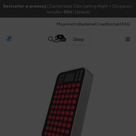
Bestseller w promocji
| Zamów teraz Oslo Gaming Night → Dla graczy i
nie tylko
-50zł
| Sprawdź
Moje konto
Badania
O nas
Kontakt
FAQ
6
Sklep