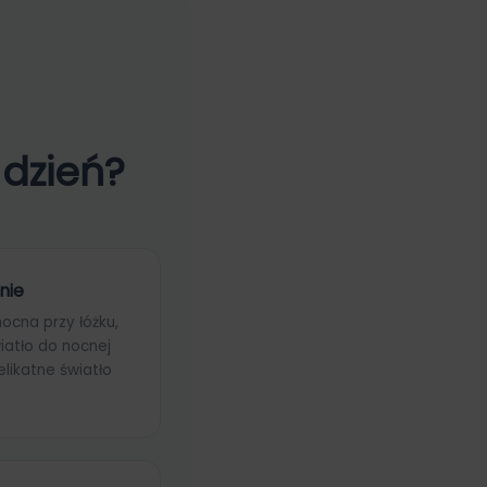
dzień?
nie
ocna przy łóżku,
iatło do nocnej
elikatne światło