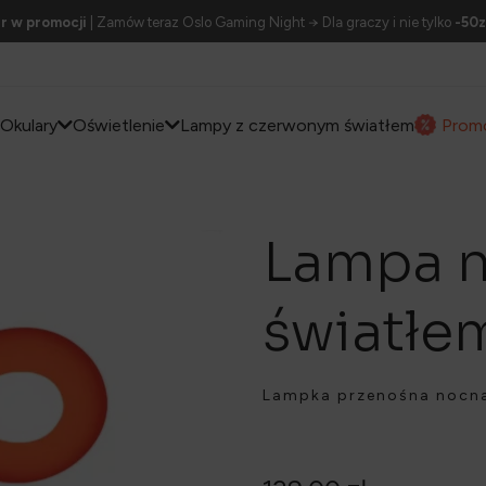
r w promocji
| Zamów teraz Oslo Gaming Night → Dla graczy i nie tylko
-50z
Okulary
Oświetlenie
Lampy z czerwonym światłem
Prom
Lampa n
światłe
Lampka przenośna nocna