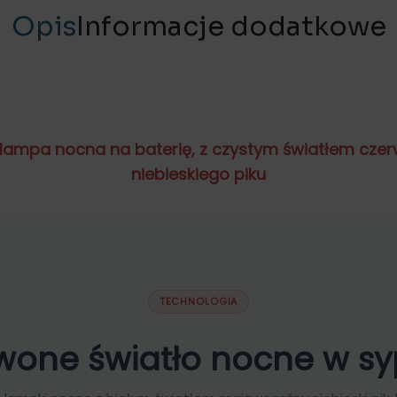
Opis
Informacje dodatkowe
mpa nocna ze świat
lampa nocna na baterię, z czystym światłem cz
niebieskiego piku
czerwonym
TECHNOLOGIA
wone światło nocne w syp