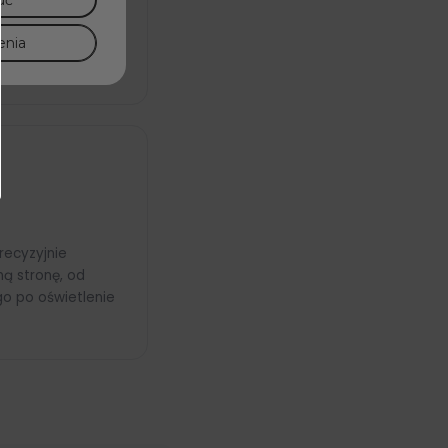
uć
łna swoboda
nym miejscu
enia
recyzyjnie
ą stronę, od
go po oświetlenie