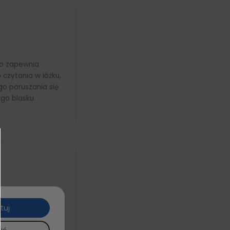
ło zapewnia
czytania w łóżku,
go poruszania się
ego blasku.
oda
mAh zapewnia
tuj
onieczności
 przy