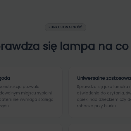
FUNKCJONALNOŚĆ
prawdza się lampa na co 
goda
Uniwersalne zastosowa
onstrukcja pozwala
Sprawdza się jako lampka n
dowolnym miejscu sypialni
oświetlenie do czytania, św
 baterii nie wymaga stałego
opieki nad dzieckiem czy d
rądu.
robocze przy biurku.