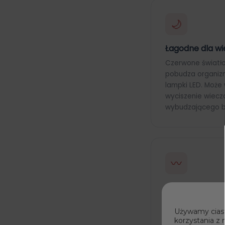
🌙
Łagodne dla wi
Czerwone światło 
pobudza organizmu
lampki LED. Może
wyciszenie wiecz
wybudzającego b
〰
Stabilne świat
Technologia elim
Używamy ciast
równomierny stru
korzystania z 
być przyjemniejs