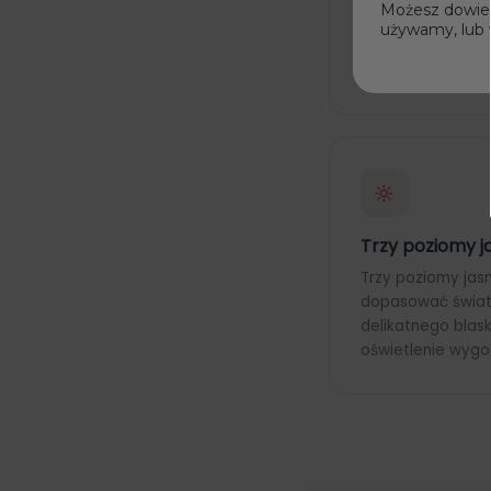
Możesz dowiedz
użyciu.
używamy, lub 
🔆
Trzy poziomy j
Trzy poziomy jas
dopasować światł
delikatnego blas
oświetlenie wygo