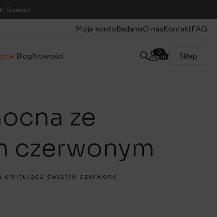
ł
| Sprawdź
Moje konto
Badania
O nas
Kontakt
FAQ
0
ocje
Blog
Nowości
Sklep
ocna ze
m czerwonym
 emitująca światło czerwone.