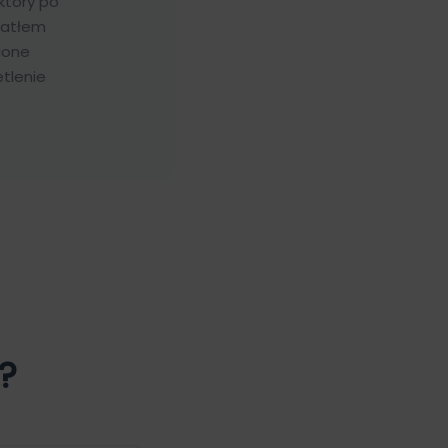
który po
iatłem
ione
tlenie
?