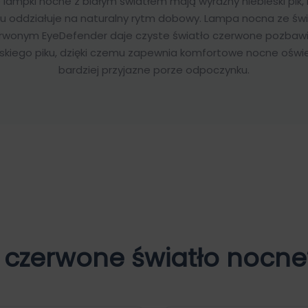
lampki nocne z białym światłem mają wyraźny niebieski pik, 
u oddziałuje na naturalny rytm dobowy. Lampa nocna ze św
rwonym EyeDefender daje czyste światło czerwone pozbaw
eskiego piku, dzięki czemu zapewnia komfortowe nocne oświe
bardziej przyjazne porze odpoczynku.
 czerwone światło nocne