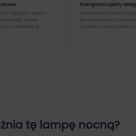
tykowe
Energooszczędny desi
ności regulujesz jednym
Wbudowana bateria ładuje 
elikatnego światła
bez konieczności trzymania
ejsze oświetlenie do
gniazdku. Pełna mobilność
żnia tę lampę nocną?