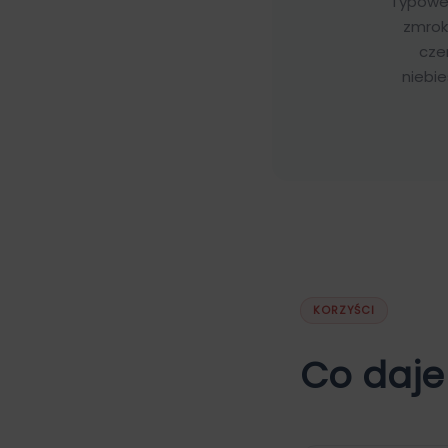
Typowe 
zmrok
cze
niebi
KORZYŚCI
Co daje