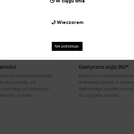
Odrz
🕒 W ciągu dnia
ieć się więcej o tym, jakich ciasteczek
całonocnym użyciu. To pe
wyłączyć je w
ustawieniach
.
ustawienia lampy w dowol
Ustawi
sypialni.
🌙 Wieczorem
Nie potrzebuje.
🔄
asności
Elastyczna szyja 360°
ności dotykowe pozwalają
Elastyczna szyja pozwala p
o do potrzeb, od
skierować światło w wybran
ku nocnego po jaśniejsze
delikatnego światła nocne
dne do czytania.
do czytania w łóżku.