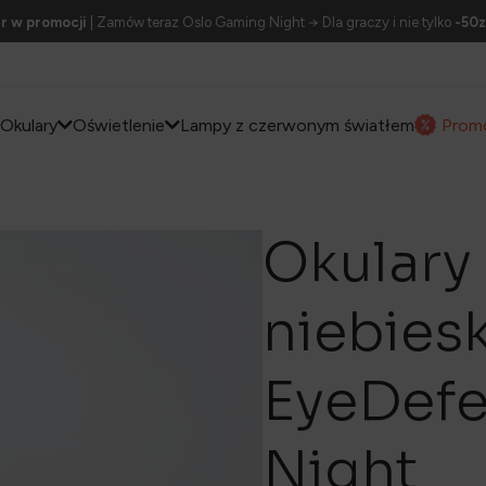
r w promocji
| Zamów teraz Oslo Gaming Night → Dla graczy i nie tylko
-50z
Okulary
Oświetlenie
Lampy z czerwonym światłem
Prom
Okulary
niebiesk
EyeDefe
Night