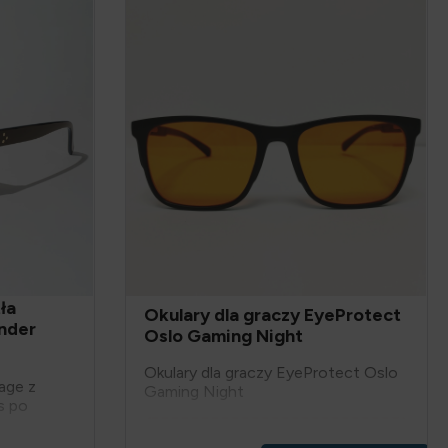
ła
Okulary dla graczy EyeProtect
nder
Oslo Gaming Night
Okulary dla graczy EyeProtect Oslo
tage z
Gaming Night
s po
-50zł
PROMOCJA:
Teraz
z