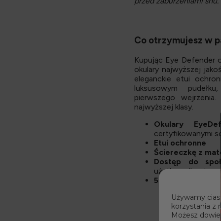
przed zaburzeniami snu.
Co otrzymujesz w p
Kupując Eye Defender o
okulary najwyższej jakoś
eleganckie etui ochr
luksusowym pudełku
pierwszego wejrzenia
najwyższej klasy.
Okulary EyeDe
certyfikowanymi 
Etui ochronne
Ściereczkę z mat
Dostęp do spo
użytkownikami
50-dniową gwaran
Używamy ciast
korzystania z 
Możesz dowiedz