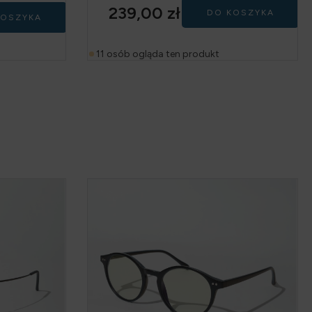
kodem:
GG50
239,00
zł
DO KOSZYKA
KOSZYKA
11 osób ogląda ten produkt