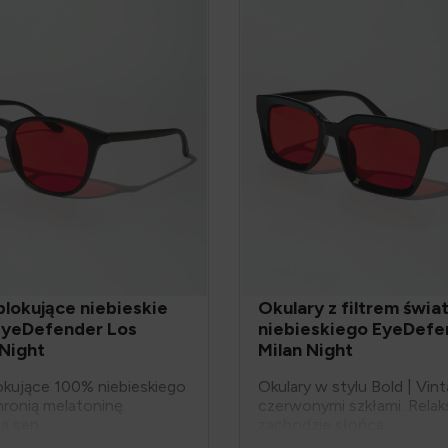
blokujące niebieskie
Okulary z filtrem świat
EyeDefender Los
niebieskiego EyeDefe
Night
Milan Night
okujące 100% niebieskiego
Okulary w stylu Bold | Vin
hronią melatoninę.
czerwonymi szkłami. Relak
ą sen.
zachodzie słońca.