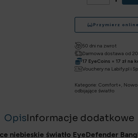
Przymierz onlin
50 dni na zwrot
Darmowa dostawa od 20
17 EyeCoins = 17 zł na 
Vouchery na Labify.pl i S
Kategorie:
Comfort+
,
Nowoś
odbijające światło
Opis
Informacje dodatkowe
ące niebieskie światło EyeDefender Ban