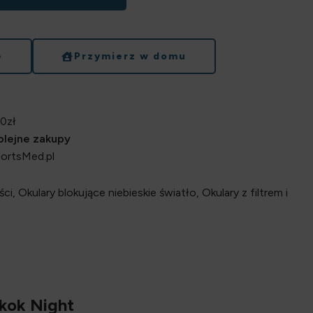
e
Przymierz w domu
0zł
kolejne zakupy
portsMed.pl
ci
,
Okulary blokujące niebieskie światło
,
Okulary z filtrem i
gkok Night