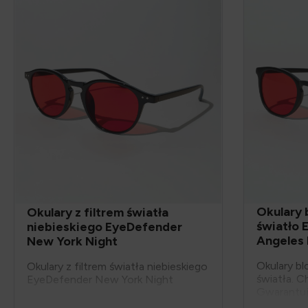
Okulary 
Okulary z filtrem światła
światło 
niebieskiego EyeDefender
Angeles 
New York Night
Okulary bl
Okulary z filtrem światła niebieskiego
światła. C
EyeDefender New York Night
Gwarantuj