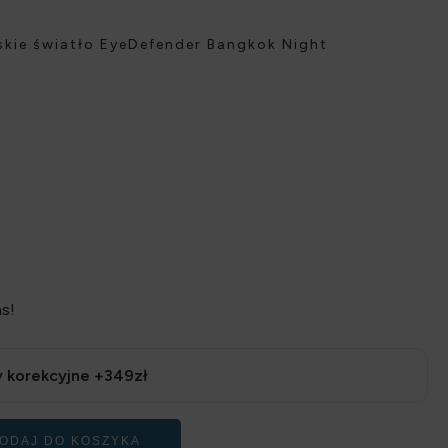
eskie światło EyeDefender Bangkok Night
s!
 korekcyjne +349zł
ODAJ DO KOSZYKA