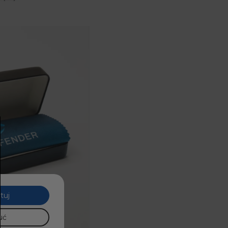
tuj
uć