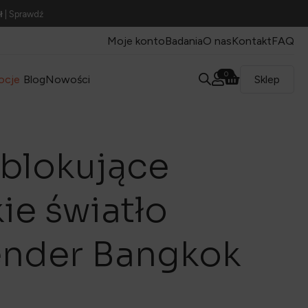
ł
| Sprawdź
Moje konto
Badania
O nas
Kontakt
FAQ
0
ocje
Blog
Nowości
Sklep
 blokujące
ie światło
nder Bangkok