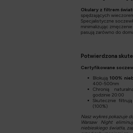
Okulary z filtrem świ
spędzających wieczorem
Specjalistyczne soczewk
minimalizując zmęczenie
pasują zarówno do domu,
Potwierdzona skut
Certyfikowane soczew
Blokują
100% nieb
400-500nm
Chronią natural
godzinie 20:00
Skutecznie filtru
(100%)
Nasz wykres pokazuje dok
Warsaw Night eliminuj
niebieskiego światła, 