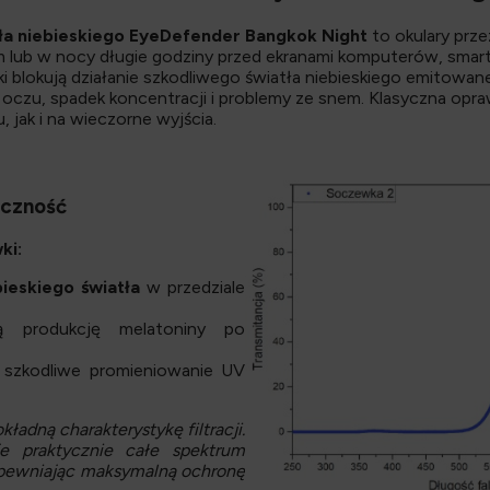
atła niebieskiego EyeDefender Bangkok Night
to okulary prz
 lub w nocy długie godziny przed ekranami komputerów, smar
i blokują działanie szkodliwego światła niebieskiego emitowan
 oczu, spadek koncentracji i problemy ze snem. Klasyczna opraw
 jak i na wieczorne wyjścia.
eczność
ki:
ieskiego światła
w przedziale
ną produkcję melatoniny po
ją szkodliwe promieniowanie UV
ładną charakterystykę filtracji.
e praktycznie całe spektrum
zapewniając maksymalną ochronę