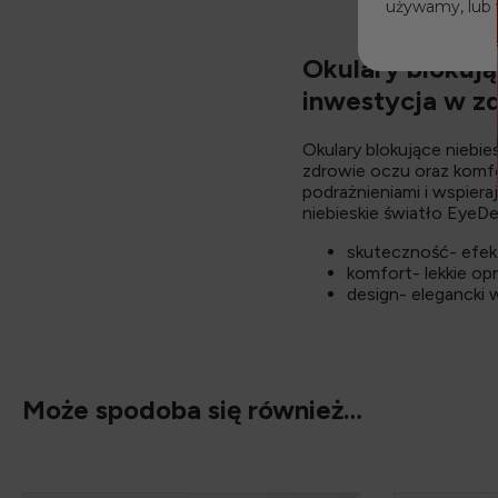
używamy, lub 
Okulary blokują
inwestycja w z
Okulary blokujące niebi
zdrowie oczu oraz komfo
podrażnieniami i wspiera
niebieskie światło EyeD
skuteczność- efek
komfort- lekkie o
design- elegancki 
Może spodoba się również…