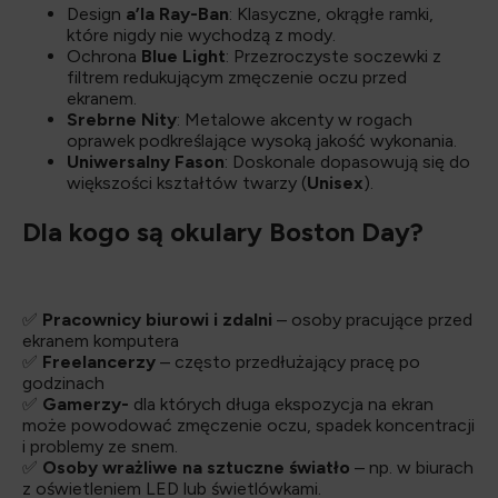
Design
a’la Ray-Ban
: Klasyczne, okrągłe ramki,
które nigdy nie wychodzą z mody.
Ochrona
Blue Light
: Przezroczyste soczewki z
filtrem redukującym zmęczenie oczu przed
ekranem.
Srebrne Nity
: Metalowe akcenty w rogach
oprawek podkreślające wysoką jakość wykonania.
Uniwersalny Fason
: Doskonale dopasowują się do
większości kształtów twarzy (
Unisex
).
Dla kogo są okulary Boston Day?
✅
Pracownicy
biurowi i zdalni
– osoby pracujące przed
ekranem komputera
✅
Freelancerzy
– często przedłużający pracę po
godzinach
✅
Gamerzy-
dla których długa ekspozycja na ekran
może powodować zmęczenie oczu, spadek koncentracji
i problemy ze snem.
✅
Osoby
wrażliwe na sztuczne światło
– np. w biurach
z oświetleniem LED lub świetlówkami.