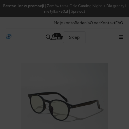
Bestseller w promocji
| Zamów teraz Oslo Gaming Night → Dla graczy i
nie tylko
-50zł
| Sprawdź
Moje konto
Badania
O nas
Kontakt
FAQ
0
Sklep