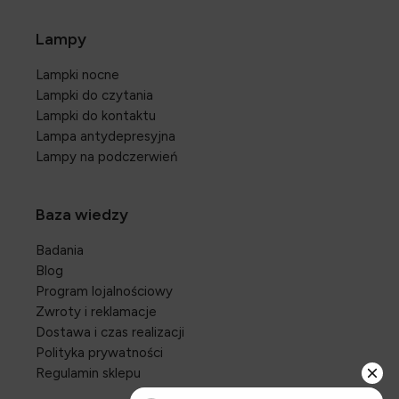
Lampy
Lampki nocne
Lampki do czytania
Lampki do kontaktu
Lampa antydepresyjna
Lampy na podczerwień
Baza wiedzy
Badania
Blog
Program lojalnościowy
Zwroty i reklamacje
Dostawa i czas realizacji
Polityka prywatności
Regulamin sklepu