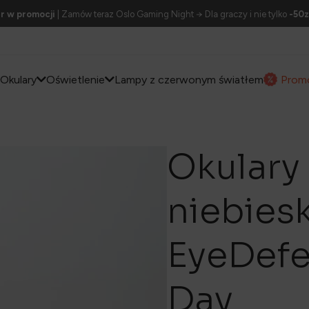
r w promocji
| Zamów teraz Oslo Gaming Night → Dla graczy i nie tylko
-50z
Okulary
Oświetlenie
Lampy z czerwonym światłem
Prom
Okulary 
niebies
EyeDef
Day