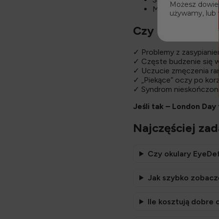
Możesz dowiedz
Mają problemy z ko
używamy, lub 
Czy to brzmi z
✓ Problemy z zasypiani
✓ Częste budzenie się 
✓ Uczucie zmęczenia ra
✓ „Piekące” oczy po kor
✓ Syndrom nieskończone
Jeśli tak – London Da
Najczęściej za
Czy okulary EyeDe
Jak szybko zobaczę
Ile kosztują dobre 