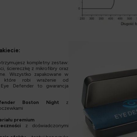
akiecie:
trzymujesz kompletny zestaw:
ci, ściereczkę z mikrofibry oraz
onne. Wszystko zapakowane w
, które robi wrażenie od
. Eye Defender to gwarancja
fender Boston Night
z
soczewkami
eriału premium
łeczności
z doświadczonymi