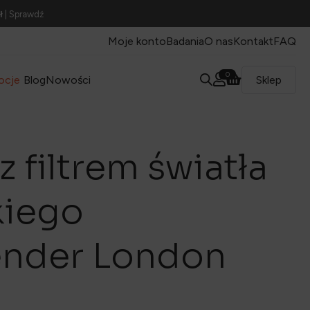
ł
| Sprawdź
Moje konto
Badania
O nas
Kontakt
FAQ
0
ocje
Blog
Nowości
Sklep
z filtrem światła
kiego
ender London