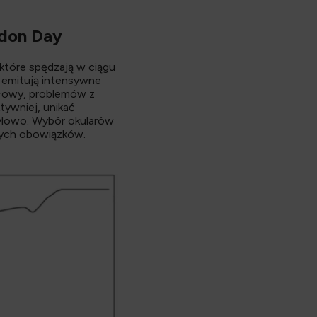
ndon Day
które spędzają w ciągu
e emitują intensywne
 głowy, problemów z
tywniej, unikać
tylowo. Wybór okularów
nnych obowiązków.