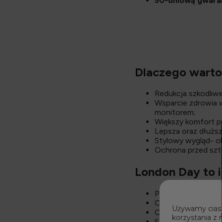
50-dniową gwaran
Dlaczego warto
Redukcja szkodliw
Wsparcie zdrowia 
monitorem;
Większy komfort pra
Lepsza oraz dłuższ
Stylowy wygląd- ok
Ochrona przed szt
London Day
to 
Pracują w biurze p
Odczuwają suchość
Używamy ciast
Chcą zadbać o swó
korzystania z 
Są wrażliwe na szt