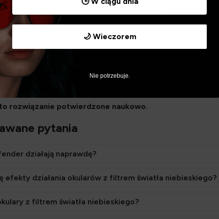
Odrz
🕒 W ciągu dnia
ieć się więcej o tym, jakich ciasteczek
ncentracją i snem.
wyłączyć je w
ustawieniach
.
Ustawi
najomo?
🌙 Wieczorem
em mimo zmęczenia
w nocy
no mimo 7-8 godzin snu
Nie potrzebuje.
zystaniu z ekranów
go scrollowania
y to rozwiązanie potwierdzone naukowo.
dawane pytania
fender działają naprawdę?
 efekty działania okularów z filtrem światła niebieskiego?
okulary z filtrem światła niebieskiego?