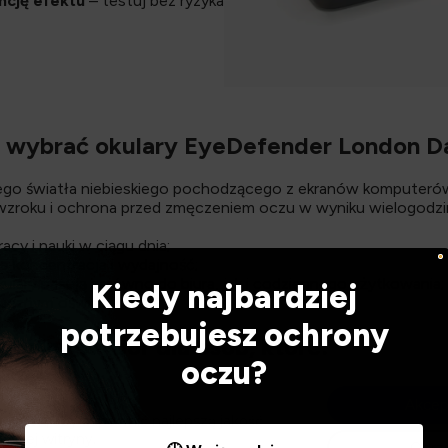
cję efektu
– testuj bez ryzyka
 wybrać okulary EyeDefender London D
ego światła niebieskiego pochodzącego z ekranów komputerów
wzroku i ochrona przed zmęczeniem oczu w wyniku wielogodzi
cy i nauki w ciągu dnia;
a koncentracja i wydajność;
ulary pasują zarówno do biura, jak i codziennego użytkowania;
Kiedy najbardziej
ucznym oświetleniem.
potrzebujesz ochrony
idealny wybór dla osób, które:
oczu?
rzed ekranem komputera czy telefonu;
Akcep
 oczu, bóle głowy;
eczek, aby zapewnić najlepszą jakość
j wzrok;
naszej witryny.
uczne światło;