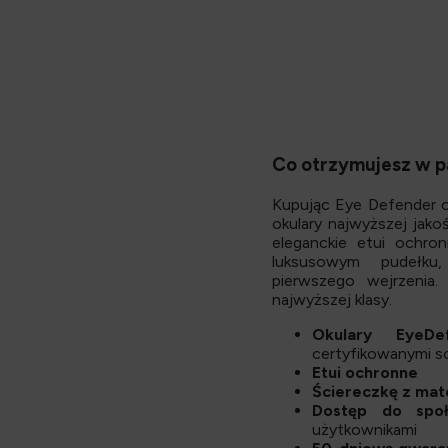
Co otrzymujesz w p
Kupując Eye Defender o
okulary najwyższej jakoś
eleganckie etui ochr
luksusowym pudełku
pierwszego wejrzenia
najwyższej klasy.
Okulary EyeDe
certyfikowanymi 
Etui ochronne
Ściereczkę z mat
Dostęp do spo
użytkownikami