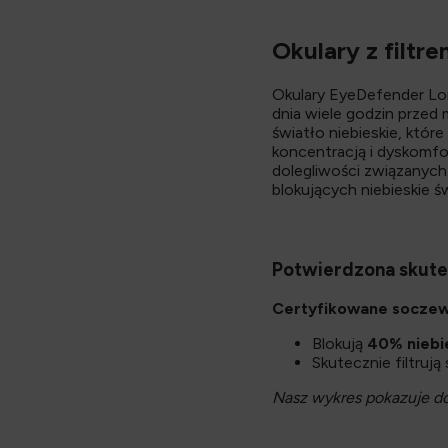
Opis
Okulary z filtr
Okulary EyeDefender Lo
dnia wiele godzin przed
światło niebieskie, któ
koncentracją i dyskomfo
dolegliwości związanych
blokujących niebieskie 
Potwierdzona skut
Certyfikowane soczew
Blokują
40% niebi
Skutecznie filtruj
Nasz wykres pokazuje dok