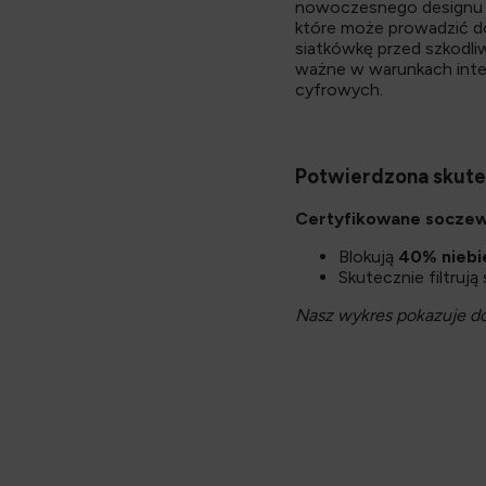
nowoczesnego designu z 
które może prowadzić do
siatkówkę przed szkodl
ważne w warunkach inten
cyfrowych.
Potwierdzona skut
Certyfikowane soczew
Blokują
40% niebi
Skutecznie filtruj
Nasz wykres pokazuje dok