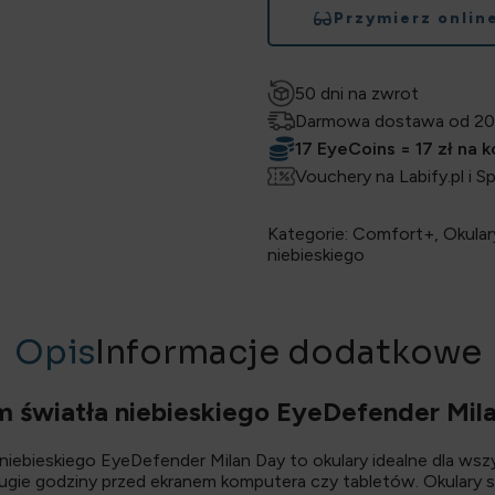
Przymierz onlin
50 dni na zwrot
Darmowa dostawa od 20
17 EyeCoins = 17 zł na 
Vouchery na Labify.pl i S
Kategorie:
Comfort+
,
Okular
niebieskiego
Opis
Informacje dodatkowe
em światła niebieskiego EyeDefender Mil
a niebieskiego EyeDefender Milan Day to okulary idealne dla wszy
ługie godziny przed ekranem komputera czy tabletów. Okulary 