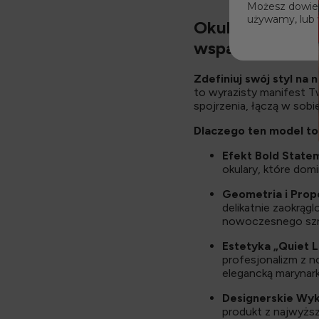
Możesz dowiedz
używamy, lub 
Okulary Miami 
wsparcie rytm
Zdefiniuj swój styl na
to wyrazisty manifest T
spojrzenia, łączą w sobi
Dlaczego ten model to
Efekt Bold State
okulary, które domin
Geometria i Prop
delikatnie zaokrągl
nowoczesnego szn
Estetyka „Quiet L
profesjonalizm z n
elegancką marynark
Designerskie Wyk
produkt z najwyższ