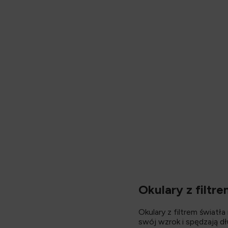
Opis
Okulary z filtr
Okulary z filtrem światł
swój wzrok i spędzają d