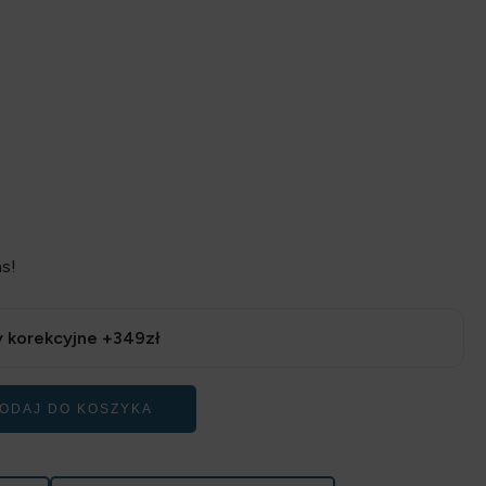
s!
 korekcyjne +349zł
ODAJ DO KOSZYKA