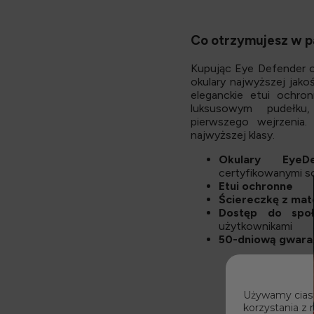
Co otrzymujesz w p
Kupując Eye Defender o
okulary najwyższej jakoś
eleganckie etui ochr
luksusowym pudełku
pierwszego wejrzenia
najwyższej klasy.
Okulary EyeD
certyfikowanymi 
Etui ochronne
Ściereczkę z mat
Dostęp do spo
użytkownikami
50-dniową gwaran
Używamy ciast
korzystania z 