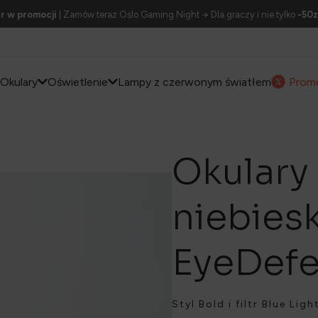
r w promocji
| Zamów teraz Oslo Gaming Night → Dla graczy i nie tylko
-50z
Okulary
Oświetlenie
Lampy z czerwonym światłem
Prom
Okulary 
niebies
EyeDefe
Styl Bold i filtr Blue Li