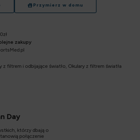
e
Przymierz w domu
0zł
kolejne zakupy
portsMed.pl
y z filtrem i odbijające światło
,
Okulary z filtrem światła
an Day
stkich, którzy dbają o
stanowią połączenie