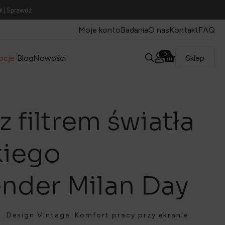
ł
| Sprawdź
Moje konto
Badania
O nas
Kontakt
FAQ
0
ocje
Blog
Nowości
Sklep
z filtrem światła
kiego
nder Milan Day
ght. Design Vintage. Komfort pracy przy ekranie.