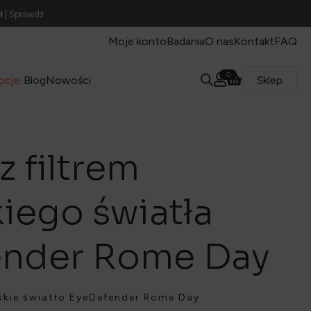
ł
| Sprawdź
Moje konto
Badania
O nas
Kontakt
FAQ
0
ocje
Blog
Nowości
Sklep
z filtrem
iego światła
ender Rome Day
eskie światło EyeDefender Rome Day