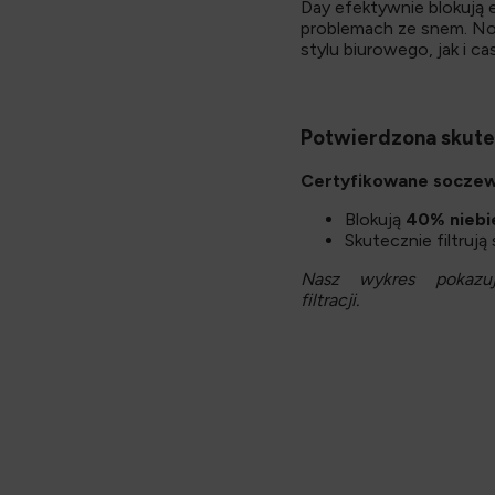
Day efektywnie blokują 
problemach ze snem. No
stylu biurowego, jak i c
Potwierdzona skut
Certyfikowane soczew
Blokują
40% niebi
Skutecznie filtruj
Nasz wykres pokazuj
filtracji.