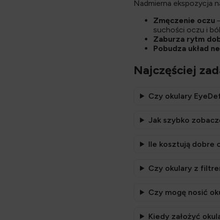
Nadmierna ekspozycja 
Zmęczenie oczu
–
suchości oczu i bó
Zaburza rytm do
Pobudza układ n
Najczęściej za
Czy okulary EyeDe
Jak szybko zobaczę
Ile kosztują dobre 
Czy okulary z filtr
Czy mogę nosić ok
Kiedy założyć okula