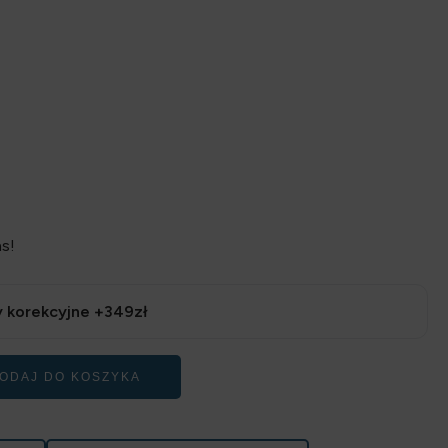
s!
 korekcyjne +349zł
ODAJ DO KOSZYKA