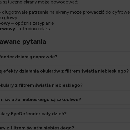
na sztuczne ekrany może powodować:
 długotrwałe patrzenie na ekrany może prowadzić do cyfrow
lu głowy.
bowy
– opóźnia zasypianie
erwowy
– utrudnia relaks
dawane pytania
fender działają naprawdę?
 efekty działania okularów z filtrem światła niebieskiego?
okulary z filtrem światła niebieskiego?
em światła niebieskiego są szkodliwe?
ulary EyeDefender cały dzień?
ry z filtrem światła niebieskiego?