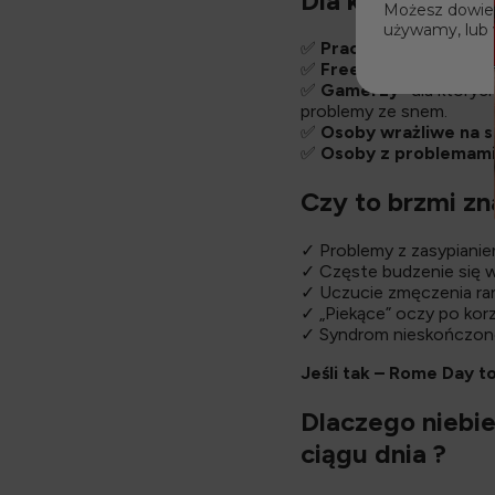
Dla kogo są ok
Możesz dowiedz
używamy, lub 
✅
Pracownicy
biurowi i
✅
Freelancerzy
– częst
✅
Gamerzy-
dla który
problemy ze snem.
✅
Osoby
wrażliwe na s
✅
Osoby z problemami
Czy to brzmi z
✓ Problemy z zasypiani
✓ Częste budzenie się 
✓ Uczucie zmęczenia ra
✓ „Piekące” oczy po kor
✓ Syndrom nieskończone
Jeśli tak – Rome Day 
Dlaczego niebie
ciągu dnia ?