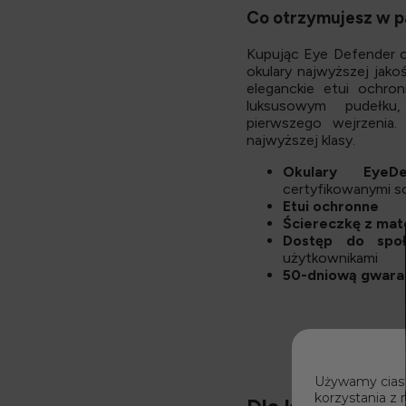
Co otrzymujesz w p
Kupując Eye Defender o
okulary najwyższej jakoś
eleganckie etui ochr
luksusowym pudełku
pierwszego wejrzenia
najwyższej klasy.
Okulary Eye
certyfikowanymi 
Etui ochronne
Ściereczkę z mat
Dostęp do spo
użytkownikami
50-dniową gwaran
Używamy ciast
korzystania z 