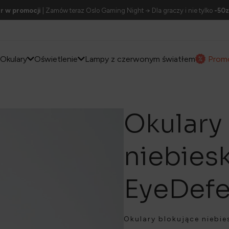
r w promocji
| Zamów teraz Oslo Gaming Night → Dla graczy i nie tylko
-50z
Okulary
Oświetlenie
Lampy z czerwonym światłem
Prom
Okulary 
niebiesk
EyeDef
Okulary blokujące niebi