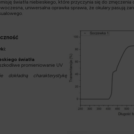
emisję światła niebieskiego, które przyczynia się do zmęczeni
woczesna, uniwersalna oprawka sprawia, że okulary pasują z
asualowego.
eczność
ki:
eskiego światła
ą szkodliwe promieniowanie UV
e dokładną charakterystykę