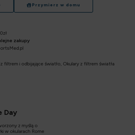
e
Przymierz w domu
0zł
kolejne zakupy
portsMed.pl
z filtrem i odbijające światło
,
Okulary z filtrem światła
e Day
worzony z myślą o
ki w okularach Rome