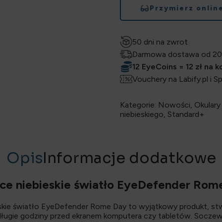
Przymierz onlin
50 dni na zwrot
Darmowa dostawa od 20
12 EyeCoins = 12 zł na 
Vouchery na Labify.pl i S
Kategorie:
Nowości
,
Okulary 
niebieskiego
,
Standard+
Opis
Informacje dodatkowe
ące niebieskie światło EyeDefender Rom
eskie światło EyeDefender Rome Day to wyjątkowy produkt, st
ługie godziny przed ekranem komputera czy tabletów. Soczew