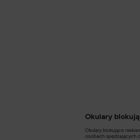
Opis
Okulary blokuj
Okulary blokujące niebi
osobach spędzających d