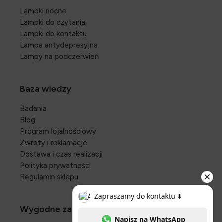
Lampki nocne
Lampki do czytania
Lampki do kontaktu
Lampa antydepresyjna
Lampy na podczerwień
Baza wiedzy
Badania
Blog
Program lojalnościowy
Zwroty i reklamacje
Dostawa i czas realizacji
Polityka prywatności
Regulamin sklepu
Wygodne zakupy