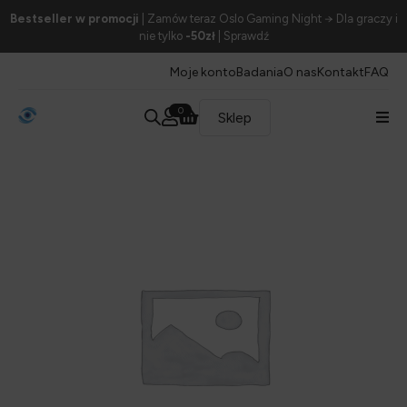
Bestseller w promocji
| Zamów teraz Oslo Gaming Night → Dla graczy i
nie tylko
-50zł
| Sprawdź
Moje konto
Badania
O nas
Kontakt
FAQ
0
Sklep