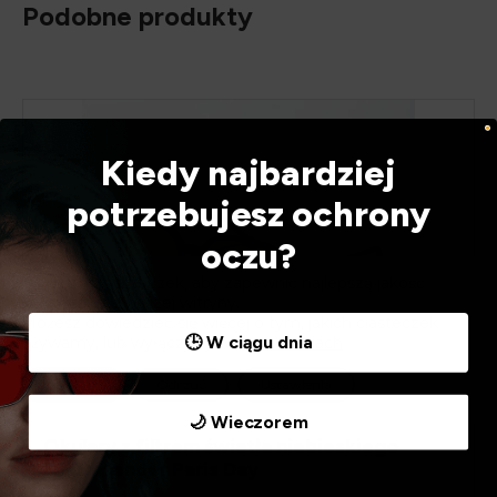
Podobne produkty
Kiedy najbardziej
potrzebujesz ochrony
oczu?
Używamy ciasteczek, aby zapewnić najlepszą jakość
korzystania z naszej witryny.
Możesz dowiedzieć się więcej o tym, jakich ciasteczek
🕒 W ciągu dnia
używamy, lub wyłączyć je w
ustawieniach
.
Akceptuj
Odrzuć
Ustawienia
🌙 Wieczorem
Okulary z filtrem światła niebieskiego
EyeDefender Paris Day