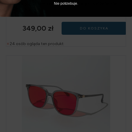
Okulary z filtrem światła niebieskiego EyeDefender
Nie potrzebuje.
Paris Day
349,00
zł
DO KOSZYKA
24 osób ogląda ten produkt