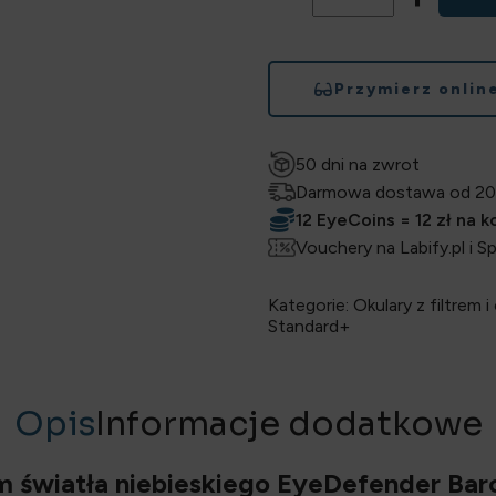
Przymierz onlin
50 dni na zwrot
Darmowa dostawa od 20
12 EyeCoins = 12 zł na 
Vouchery na Labify.pl i S
Kategorie:
Okulary z filtrem i
Standard+
Opis
Informacje dodatkowe
em światła niebieskiego EyeDefender Ba