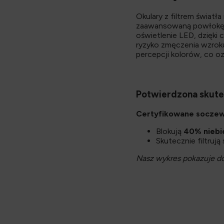
Okulary z filtrem świat
zaawansowaną powłokę fi
oświetlenie LED, dzięki
ryzyko zmęczenia wzroku,
percepcji kolorów, co o
Potwierdzona skut
Certyfikowane soczew
Blokują
40% niebi
Skutecznie filtruj
Nasz wykres pokazuje dok