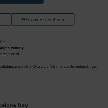
e
Przymierz w domu
0zł
kolejne zakupy
portsMed.pl
 odbijające światło
,
Okulary z filtrem światła niebieskiego
,
rcelona Day