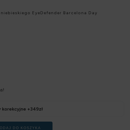
a niebieskiego EyeDefender Barcelona Day
s!
 korekcyjne +349zł
ODAJ DO KOSZYKA