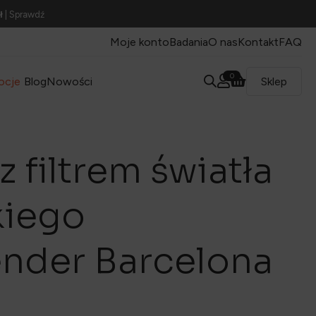
ł
| Sprawdź
Moje konto
Badania
O nas
Kontakt
FAQ
0
ocje
Blog
Nowości
Sklep
z filtrem światła
kiego
nder Barcelona