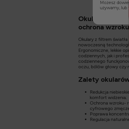
Możesz dowiedz
używamy, lub 
Okulary z filtr
ochrona wzroku
Okulary z filtrem świat
nowoczesną technologię 
Ergonomiczne, lekkie o
codziennych, jak i profe
codziennego funckjonow
oczu, bólów głowy czy 
Zalety okularó
Redukcja niebieskie
komfort widzenia;
Ochrona wzroku- r
cyfrowego zmęczen
Poprawa koncentracj
Regulacja natural