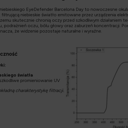
ła niebieskiego EyeDefender Barcelona Day to nowoczesne okul
ltrującą niebieskie światło emitowane przez urządzenia elek
 czemu skutecznie chronią oczy przed szkodliwym działaniem te
 podrażnień oczu, bólu głowy oraz zaburzeń koncentracji. Pona
znacza, że widzenie pozostaje naturalne i wyraźne.
eczność
ki:
eskiego światła
ą szkodliwe promieniowanie UV
ładną charakterystykę filtracji.