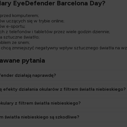
ulary EyeDefender Barcelona Day?
 przed komputerem;
w uczących się w trybie online;
ów e-sportu;
h z telefonów i tabletów przez wiele godzin dziennie;
a sztuczne światło;
oblem ze snem;
y chcą zmniejszyć negatywny wpływ sztucznego światła na wz
dawane pytania
fender działają naprawdę?
 efekty działania okularów z filtrem światła niebieskiego?
okulary z filtrem światła niebieskiego?
em światła niebieskiego są szkodliwe?