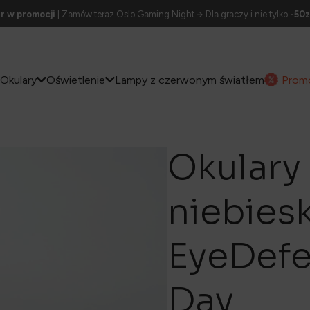
r w promocji
| Zamów teraz Oslo Gaming Night → Dla graczy i nie tylko
-50z
Okulary
Oświetlenie
Lampy z czerwonym światłem
Prom
Okulary 
niebies
EyeDefe
Day