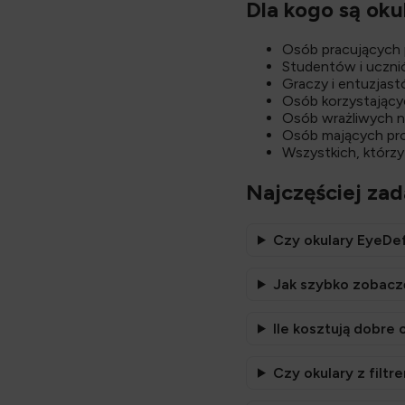
Dla kogo są ok
Osób pracujących
Studentów i ucznió
Graczy i entuzjast
Osób korzystającyc
Osób wrażliwych n
Osób mających pr
Wszystkich, którz
Najczęściej za
Czy okulary EyeDe
Jak szybko zobaczę
Ile kosztują dobre 
Czy okulary z filtr