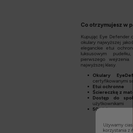
Co otrzymujesz w p
Kupując Eye Defender o
okulary najwyższej jakoś
eleganckie etui ochr
luksusowym pudełku
pierwszego wejrzenia
najwyższej klasy.
Okulary EyeDe
certyfikowanymi 
Etui ochronne
Ściereczkę z mat
Dostęp do spo
użytkownikami
50-dniową gwaran
Używamy ciast
korzystania z 