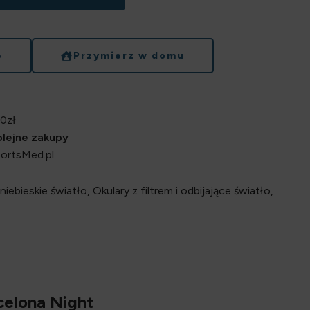
e
Przymierz w domu
0zł
kolejne zakupy
portsMed.pl
niebieskie światło
,
Okulary z filtrem i odbijające światło
,
celona Night