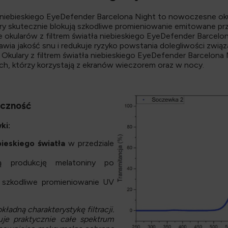
a niebieskiego EyeDefender Barcelona Night to nowoczesne okul
óry skutecznie blokują szkodliwe promieniowanie emitowane prz
okularów z filtrem światła niebieskiego EyeDefender Barcelon
wia jakość snu i redukuje ryzyko powstania dolegliwości zwi
Okulary z filtrem światła niebieskiego EyeDefender Barcelona 
ich, którzy korzystają z ekranów wieczorem oraz w nocy.
eczność
ki:
ieskiego światła
w przedziale
ną produkcję melatoniny po
ją szkodliwe promieniowanie UV
ładną charakterystykę filtracji.
uje praktycznie całe spektrum