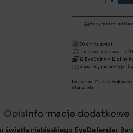
Przymierz onlin
50 dni na zwrot
Darmowa dostawa od 20
12 EyeCoins = 12 zł na 
Vouchery na Labify.pl i S
Kategorie:
Okulary blokujące 
Standard+
Opis
Informacje dodatkowe
em światła niebieskiego EyeDefender Bar