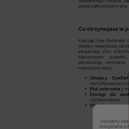
niebieskiego światła, 
przed zaburzeniami snu.
Co otrzymujesz w p
Kupując Eye Defender o
okulary najwyższej jakoś
eleganckie etui ochr
luksusowym pudełku
pierwszego wejrzenia
najwyższej klasy.
Okulary EyeDef
certyfikowanymi 
Etui ochronne
z mi
Dostęp do spo
użytkownikami
50-dniową gwaran
Używamy ciast
korzystania z 