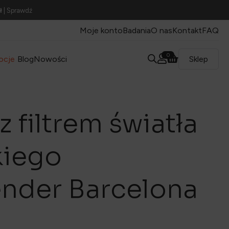
ł
| Sprawdź
Moje konto
Badania
O nas
Kontakt
FAQ
0
ocje
Blog
Nowości
Sklep
z filtrem światła
kiego
nder Barcelona