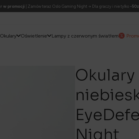
r w promocji
| Zamów teraz Oslo Gaming Night → Dla graczy i nie tylko
-50z
Okulary
Oświetlenie
Lampy z czerwonym światłem
Prom
Okulary 
niebies
EyeDefe
Night