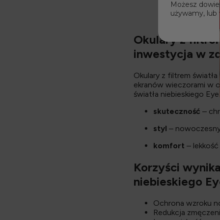
Możesz dowiedz
używamy, lub 
Okulary z filtr
inwestycja w z
Okulary z filtrem świat
ekranów wieczorami w oc
światła niebieskiego Eye
skuteczność
– chr
styl
– nowoczesny w
komfort
– lekkość
Korzyści wynika
niebieskiego E
Ochrona wzroku no
Redukcja zmęczenia