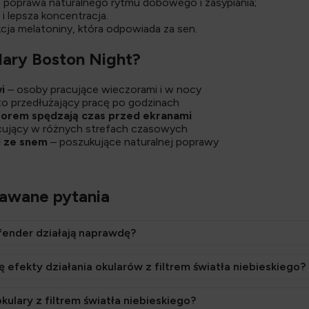
- poprawa naturalnego rytmu dobowego i zasypiania;
 i lepsza koncentracja.
ja melatoniny, która odpowiada za sen.
lary Boston Night?
i
– osoby pracujące wieczorami i w nocy
o przedłużający pracę po godzinach
zorem spędzają czas przed ekranami
cujący w różnych strefach czasowych
 ze snem
– poszukujące naturalnej poprawy
dawane pytania
fender działają naprawdę?
 efekty działania okularów z filtrem światła niebieskiego?
okulary z filtrem światła niebieskiego?