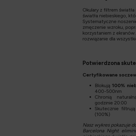
Okulary z filtrem światł
światła niebieskiego, kt
Systematyczne noszenie 
zmęczenie wzroku, popra
korzystaniem z ekranów. 
rozwiązanie dla wszystk
Potwierdzona skut
Certyfikowane soczew
Blokują
100% nieb
400-500nm
Chronią natural
godzinie 20:00
Skutecznie filtru
(100%)
Nasz wykres pokazuje dok
Barcelona Night elimin