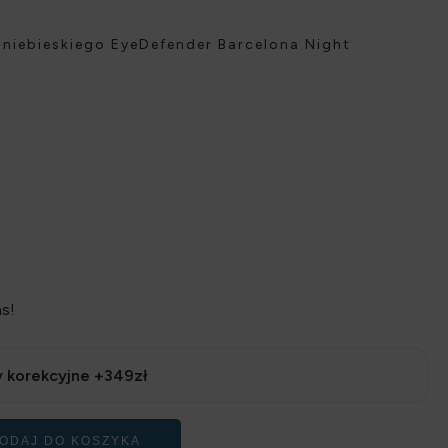
a niebieskiego EyeDefender Barcelona Night
s!
 korekcyjne +349zł
ODAJ DO KOSZYKA