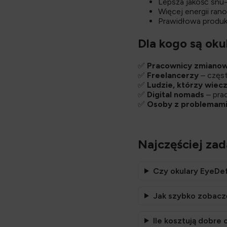
Lepsza jakość snu
Więcej energii rano
Prawidłowa produkc
Dla kogo są oku
✅
Pracownicy zmianow
✅
Freelancerzy
– częst
✅
Ludzie, którzy wiec
✅
Digital nomads
– pra
✅
Osoby z problemami
Najczęściej za
Czy okulary EyeDe
Jak szybko zobaczę
Ile kosztują dobre 